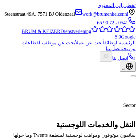
خطي إلى المحتوى
Steenstraat 49A
,
7571 BJ
Oldenzaal
work@brumenkeizer.nl
0541 - 72 90 65
BRUM
&
KEIZER
Dienstverlening
5,0
Googl
لرئيسية
الوظائف
أبحث عن عمل
أبحث عن موظفين
القطاعات
ن نحن
اتصل بنا
اتصل بنا
ar
Secto
لنقل والخدمات اللوجستية
ائقون موثوقون ومواهب لوجستية لمنطقة Twente وما حولها