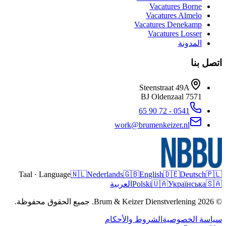
Vacatures
Borne
Vacatures
Almelo
Vacatures
Denekamp
Vacatures
Losser
المدونة
اتصل بن
Steenstraat 49A
Oldenzaal
7571 BJ
0541 - 72 90 65
work@brumenkeizer.nl
Taal · Language
🇳🇱
Nederlands
🇬🇧
English
🇩🇪
Deutsch
🇵
العربية
Polski
🇺🇦
Українська
🇸
© 2026 Brum & Keizer Dienstverlening. جميع
الشروط والأحكام
سياسة الخصوصي