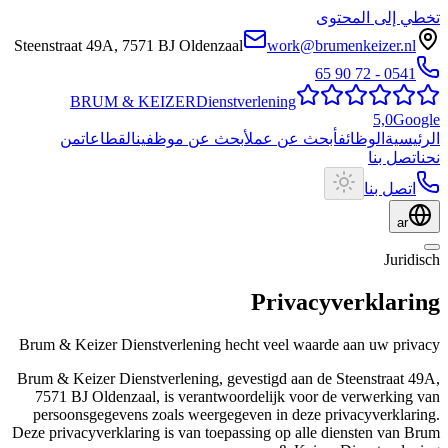
تخطي إلى المحتوى
Steenstraat 49A
,
7571 BJ
Oldenzaal
work@brumenkeizer.nl
0541 - 72 90 65
BRUM
&
KEIZER
Dienstverlening
5,0
Google
الرئيسية
الوظائف
أبحث عن عمل
أبحث عن موظفين
القطاعات
من
نحن
اتصل بنا
اتصل بنا
ar
Juridisch
Privacyverklaring
Brum & Keizer Dienstverlening hecht veel waarde aan uw privacy
Brum & Keizer Dienstverlening, gevestigd aan de Steenstraat 49A,
7571 BJ Oldenzaal, is verantwoordelijk voor de verwerking van
persoonsgegevens zoals weergegeven in deze privacyverklaring.
Deze privacyverklaring is van toepassing op alle diensten van Brum