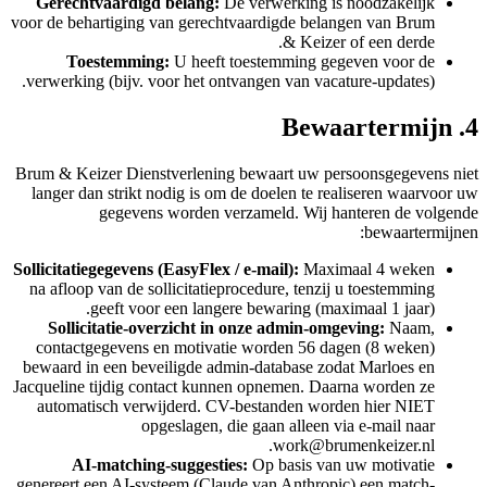
Gerechtvaardigd belang:
De verwerking is noodzakelijk
voor de behartiging van gerechtvaardigde belangen van Brum
& Keizer of een derde.
Toestemming:
U heeft toestemming gegeven voor de
verwerking (bijv. voor het ontvangen van vacature-updates).
4. Bewaartermijn
Brum & Keizer Dienstverlening bewaart uw persoonsgegevens niet
langer dan strikt nodig is om de doelen te realiseren waarvoor uw
gegevens worden verzameld. Wij hanteren de volgende
bewaartermijnen:
Sollicitatiegegevens (EasyFlex / e-mail):
Maximaal 4 weken
na afloop van de sollicitatieprocedure, tenzij u toestemming
geeft voor een langere bewaring (maximaal 1 jaar).
Sollicitatie-overzicht in onze admin-omgeving:
Naam,
contactgegevens en motivatie worden 56 dagen (8 weken)
bewaard in een beveiligde admin-database zodat Marloes en
Jacqueline tijdig contact kunnen opnemen. Daarna worden ze
automatisch verwijderd. CV-bestanden worden hier NIET
opgeslagen, die gaan alleen via e-mail naar
work@brumenkeizer.nl.
AI-matching-suggesties:
Op basis van uw motivatie
genereert een AI-systeem (Claude van Anthropic) een match-