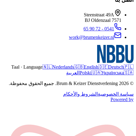
Steenstraat 49A
Oldenzaal
7571 BJ
0541 - 72 90 65
work@brumenkeizer.nl
Taal · Language
🇳🇱
Nederlands
🇬🇧
English
🇩🇪
Deutsch
🇵🇱
🇸🇦
Українська
🇺🇦
Polski
العربية
© 2026 Brum & Keizer Dienstverlening. جميع الحقوق محفوظة.
سياسة الخصوصية
الشروط والأحكام
Powered by