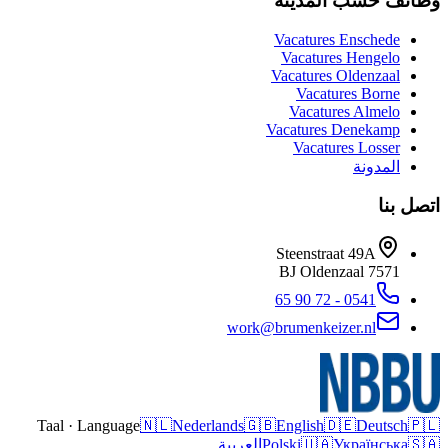
وظائف حسب المدينة
Vacatures
Enschede
Vacatures
Hengelo
Vacatures
Oldenzaal
Vacatures
Borne
Vacatures
Almelo
Vacatures
Denekamp
Vacatures
Losser
المدونة
اتصل بنا
Steenstraat 49A
Oldenzaal
7571 BJ
0541 - 72 90 65
work@brumenkeizer.nl
Taal · Language
🇳🇱
Nederlands
🇬🇧
English
🇩🇪
Deutsch
🇵🇱
🇸🇦
Українська
🇺🇦
Polski
العربية