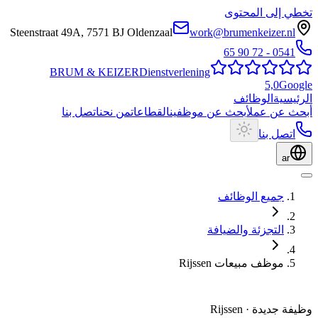
تخطي إلى المحتوى
Steenstraat 49A
,
7571 BJ
Oldenzaal
work@brumenkeizer.nl
0541 - 72 90 65
BRUM
&
KEIZER
Dienstverlening
5,0
Google
الرئيسية
الوظائف
أبحث عن عمل
أبحث عن موظفين
القطاعات
من نحن
اتصل بنا
اتصل بنا
ar
جميع الوظائف
التجزئة والضيافة
موظف مبيعات Rijssen
وظيفة جديدة
·
Rijssen