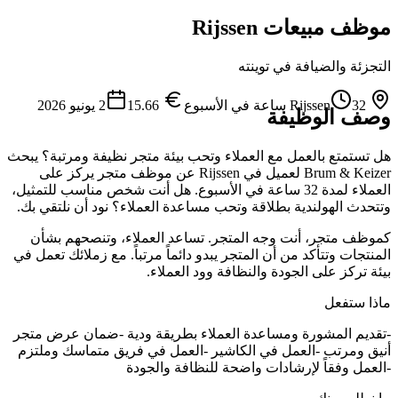
موظف مبيعات Rijssen
التجزئة والضيافة
في توينته
32 ساعة في الأسبوع
Rijssen
15.66
2 يونيو 2026
وصف الوظيفة
هل تستمتع بالعمل مع العملاء وتحب بيئة متجر نظيفة ومرتبة؟ يبحث
Brum & Keizer لعميل في Rijssen عن موظف متجر يركز على
العملاء لمدة 32 ساعة في الأسبوع. هل أنت شخص مناسب للتمثيل،
وتتحدث الهولندية بطلاقة وتحب مساعدة العملاء؟ نود أن نلتقي بك.
كموظف متجر، أنت وجه المتجر. تساعد العملاء، وتنصحهم بشأن
المنتجات وتتأكد من أن المتجر يبدو دائماً مرتباً. مع زملائك تعمل في
بيئة تركز على الجودة والنظافة وود العملاء.
ماذا ستفعل
-تقديم المشورة ومساعدة العملاء بطريقة ودية -ضمان عرض متجر
أنيق ومرتب -العمل في الكاشير -العمل في فريق متماسك وملتزم
-العمل وفقاً لإرشادات واضحة للنظافة والجودة