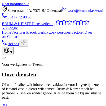
Naar hoofdinhoud
Steenstraat 49A
,
7571 BJ
Oldenzaal
work@brumenkeizer.nl
0541 - 72 90 65
BRUM
&
KEIZER
Dienstverlening
5,0
Google
Home
Vacatures
Ik zoek werk
Ik zoek personeel
Sectoren
Over
ons
Contact
Bel ons
nl
Voor werkgevers in Twente
Onze diensten
Of u nu flexibel wilt inhuren, een vakkracht voor langere tijd zoekt
of iemand vast in dienst wilt nemen: Brum & Keizer regelt het
persoonlijk, snel en zonder gedoe. Kies de vorm die bij uw situatie
past.