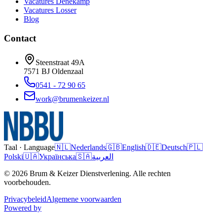
Vacatures
Denekamp
Vacatures
Losser
Blog
Contact
Steenstraat 49A
7571 BJ
Oldenzaal
0541 - 72 90 65
work@brumenkeizer.nl
Taal · Language
🇳🇱
Nederlands
🇬🇧
English
🇩🇪
Deutsch
🇵🇱
Polski
🇺🇦
Українська
🇸🇦
العربية
© 2026 Brum & Keizer Dienstverlening. Alle rechten
voorbehouden.
Privacybeleid
Algemene voorwaarden
Powered by