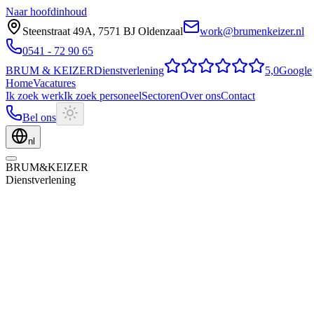
Naar hoofdinhoud
Steenstraat 49A
,
7571 BJ
Oldenzaal
work@brumenkeizer.nl
0541 - 72 90 65
BRUM
&
KEIZER
Dienstverlening
5,0
Google
Home
Vacatures
Ik zoek werk
Ik zoek personeel
Sectoren
Over ons
Contact
Bel ons
nl
BRUM
&
KEIZER
Dienstverlening