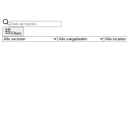
Filters
Transport & Logistiek
Magazijnmedewerker
Oldenzaal
40u
ca. € 15,00-18,00 p/u
Werk jij graag in een actieve omgeving en steek je graag de handen
een betrokken team en zorgt ervoor dat alle bestellingen correct en o
verzendklaar maken van bestellingen. Je werkt in een groot magazijn
spelen een grote rol. Je werkzaamheden bestaan onder andere uit: -V
Aanvullen en op de juiste plek zetten van goederen; -Netjes en overz