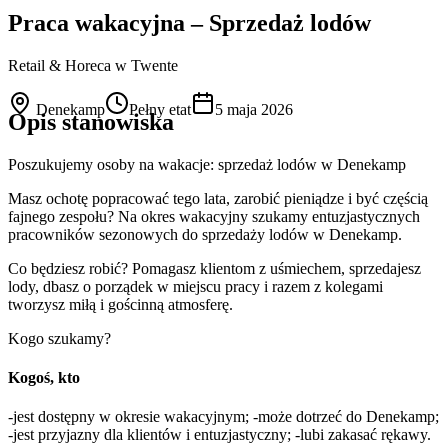
Praca wakacyjna – Sprzedaż lodów
Retail & Horeca
w Twente
Denekamp
Pełny etat
5 maja 2026
Opis stanowiska
Poszukujemy osoby na wakacje: sprzedaż lodów w Denekamp
Masz ochotę popracować tego lata, zarobić pieniądze i być częścią
fajnego zespołu? Na okres wakacyjny szukamy entuzjastycznych
pracowników sezonowych do sprzedaży lodów w Denekamp.
Co będziesz robić? Pomagasz klientom z uśmiechem, sprzedajesz
lody, dbasz o porządek w miejscu pracy i razem z kolegami
tworzysz miłą i gościnną atmosferę.
Kogo szukamy?
Kogoś, kto
-jest dostępny w okresie wakacyjnym; -może dotrzeć do Denekamp;
-jest przyjazny dla klientów i entuzjastyczny; -lubi zakasać rękawy.