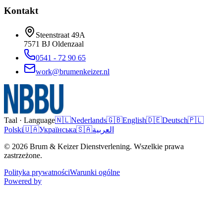
Kontakt
Steenstraat 49A
7571 BJ
Oldenzaal
0541 - 72 90 65
work@brumenkeizer.nl
Taal · Language
🇳🇱
Nederlands
🇬🇧
English
🇩🇪
Deutsch
🇵🇱
Polski
🇺🇦
Українська
🇸🇦
العربية
© 2026 Brum & Keizer Dienstverlening. Wszelkie prawa
zastrzeżone.
Polityka prywatności
Warunki ogólne
Powered by