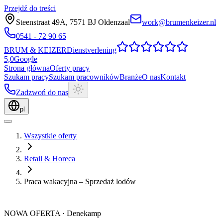
Przejdź do treści
Steenstraat 49A
,
7571 BJ
Oldenzaal
work@brumenkeizer.nl
0541 - 72 90 65
BRUM
&
KEIZER
Dienstverlening
5,0
Google
Strona główna
Oferty pracy
Szukam pracy
Szukam pracowników
Branże
O nas
Kontakt
Zadzwoń do nas
pl
Wszystkie oferty
Retail & Horeca
Praca wakacyjna – Sprzedaż lodów
NOWA OFERTA
·
Denekamp