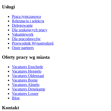
Usługi
Praca tymczasowa
Rekrutacja i selekcja
Delegowanie
Dla szukających pracy
Vakantiewerk
Dla pracodawców
Przewodnik Wynagrodzeń
Onze partners
Oferty pracy wg miasta
Vacatures
Enschede
Vacatures
Hengelo
Vacatures
Oldenzaal
Vacatures
Borne
Vacatures
Almelo
Vacatures
Denekamp
Vacatures
Losser
Blog
Kontakt