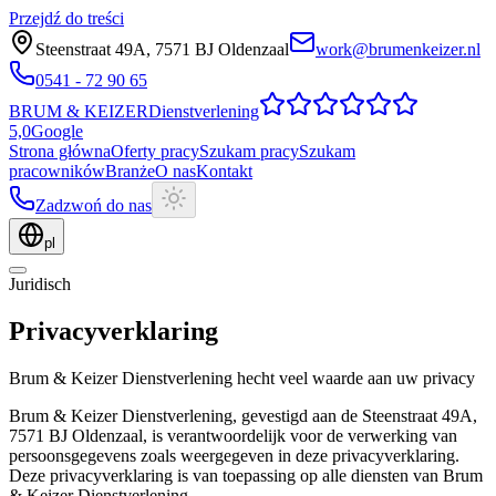
Przejdź do treści
Steenstraat 49A
,
7571 BJ
Oldenzaal
work@brumenkeizer.nl
0541 - 72 90 65
BRUM
&
KEIZER
Dienstverlening
5,0
Google
Strona główna
Oferty pracy
Szukam pracy
Szukam
pracowników
Branże
O nas
Kontakt
Zadzwoń do nas
pl
Juridisch
Privacyverklaring
Brum & Keizer Dienstverlening hecht veel waarde aan uw privacy
Brum & Keizer Dienstverlening, gevestigd aan de Steenstraat 49A,
7571 BJ Oldenzaal, is verantwoordelijk voor de verwerking van
persoonsgegevens zoals weergegeven in deze privacyverklaring.
Deze privacyverklaring is van toepassing op alle diensten van Brum
& Keizer Dienstverlening.