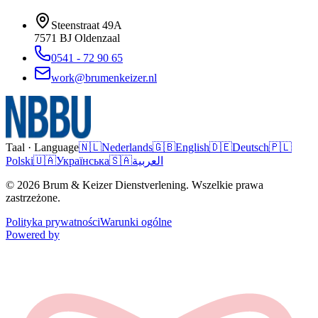
Steenstraat 49A
7571 BJ
Oldenzaal
0541 - 72 90 65
work@brumenkeizer.nl
Taal · Language
🇳🇱
Nederlands
🇬🇧
English
🇩🇪
Deutsch
🇵🇱
Polski
🇺🇦
Українська
🇸🇦
العربية
© 2026 Brum & Keizer Dienstverlening. Wszelkie prawa
zastrzeżone.
Polityka prywatności
Warunki ogólne
Powered by