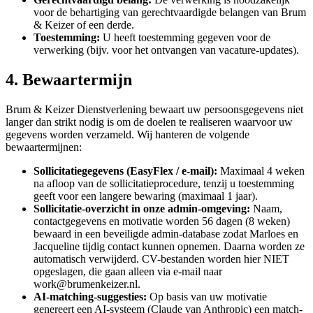
voor de behartiging van gerechtvaardigde belangen van Brum
& Keizer of een derde.
Toestemming:
U heeft toestemming gegeven voor de
verwerking (bijv. voor het ontvangen van vacature-updates).
4. Bewaartermijn
Brum & Keizer Dienstverlening bewaart uw persoonsgegevens niet
langer dan strikt nodig is om de doelen te realiseren waarvoor uw
gegevens worden verzameld. Wij hanteren de volgende
bewaartermijnen:
Sollicitatiegegevens (EasyFlex / e-mail):
Maximaal 4 weken
na afloop van de sollicitatieprocedure, tenzij u toestemming
geeft voor een langere bewaring (maximaal 1 jaar).
Sollicitatie-overzicht in onze admin-omgeving:
Naam,
contactgegevens en motivatie worden 56 dagen (8 weken)
bewaard in een beveiligde admin-database zodat Marloes en
Jacqueline tijdig contact kunnen opnemen. Daarna worden ze
automatisch verwijderd. CV-bestanden worden hier NIET
opgeslagen, die gaan alleen via e-mail naar
work@brumenkeizer.nl.
AI-matching-suggesties:
Op basis van uw motivatie
genereert een AI-systeem (Claude van Anthropic) een match-