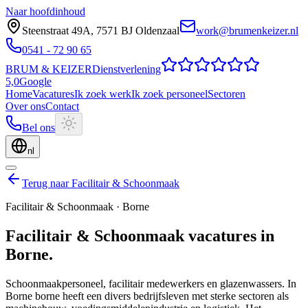
Naar hoofdinhoud
Steenstraat 49A
,
7571 BJ
Oldenzaal
work@brumenkeizer.nl
0541 - 72 90 65
BRUM
&
KEIZER
Dienstverlening
5,0
Google
Home
Vacatures
Ik zoek werk
Ik zoek personeel
Sectoren
Over ons
Contact
Bel ons
nl
Terug naar Facilitair & Schoonmaak
Facilitair & Schoonmaak
·
Borne
Facilitair & Schoonmaak
vacatures
in
Borne
.
Schoonmaakpersoneel, facilitair medewerkers en glazenwassers.
In
Borne borne heeft een divers bedrijfsleven met sterke sectoren als