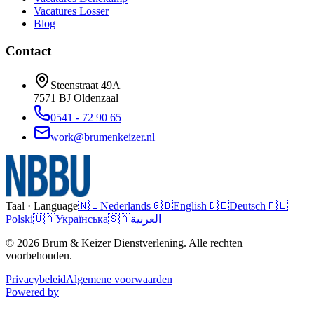
Vacatures
Losser
Blog
Contact
Steenstraat 49A
7571 BJ
Oldenzaal
0541 - 72 90 65
work@brumenkeizer.nl
Taal · Language
🇳🇱
Nederlands
🇬🇧
English
🇩🇪
Deutsch
🇵🇱
Polski
🇺🇦
Українська
🇸🇦
العربية
© 2026 Brum & Keizer Dienstverlening. Alle rechten
voorbehouden.
Privacybeleid
Algemene voorwaarden
Powered by