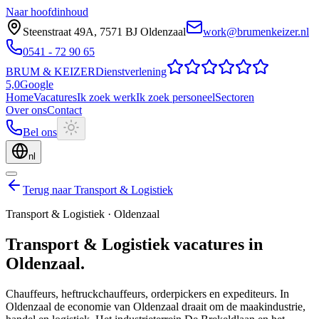
Naar hoofdinhoud
Steenstraat 49A
,
7571 BJ
Oldenzaal
work@brumenkeizer.nl
0541 - 72 90 65
BRUM
&
KEIZER
Dienstverlening
5,0
Google
Home
Vacatures
Ik zoek werk
Ik zoek personeel
Sectoren
Over ons
Contact
Bel ons
nl
Terug naar Transport & Logistiek
Transport & Logistiek
·
Oldenzaal
Transport & Logistiek
vacatures
in
Oldenzaal
.
Chauffeurs, heftruckchauffeurs, orderpickers en expediteurs.
In
Oldenzaal de economie van Oldenzaal draait om de maakindustrie,