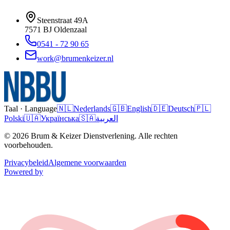
Steenstraat 49A
7571 BJ
Oldenzaal
0541 - 72 90 65
work@brumenkeizer.nl
Taal · Language
🇳🇱
Nederlands
🇬🇧
English
🇩🇪
Deutsch
🇵🇱
Polski
🇺🇦
Українська
🇸🇦
العربية
© 2026 Brum & Keizer Dienstverlening. Alle rechten
voorbehouden.
Privacybeleid
Algemene voorwaarden
Powered by