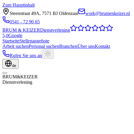
Zum Hauptinhalt
Steenstraat 49A
,
7571 BJ
Oldenzaal
work@brumenkeizer.nl
0541 - 72 90 65
BRUM
&
KEIZER
Dienstverlening
5,0
Google
Startseite
Stellenangebote
Arbeit suchen
Personal suchen
Branchen
Über uns
Kontakt
Rufen Sie uns an
de
BRUM
&
KEIZER
Dienstverlening