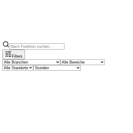
Filters
Transport & Logistik
Lagermitarbeiter
Oldenzaal
40u
ca. € 15,00-18,00 p/u
Arbeitest du gerne in einer aktiven Umgebung und packst gerne mit