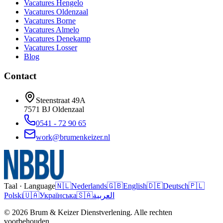
Vacatures
Hengelo
Vacatures
Oldenzaal
Vacatures
Borne
Vacatures
Almelo
Vacatures
Denekamp
Vacatures
Losser
Blog
Contact
Steenstraat 49A
7571 BJ
Oldenzaal
0541 - 72 90 65
work@brumenkeizer.nl
Taal · Language
🇳🇱
Nederlands
🇬🇧
English
🇩🇪
Deutsch
🇵🇱
Polski
🇺🇦
Українська
🇸🇦
العربية
© 2026 Brum & Keizer Dienstverlening. Alle rechten
voorbehouden.