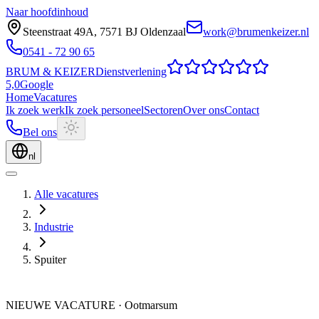
Naar hoofdinhoud
Steenstraat 49A
,
7571 BJ
Oldenzaal
work@brumenkeizer.nl
0541 - 72 90 65
BRUM
&
KEIZER
Dienstverlening
5,0
Google
Home
Vacatures
Ik zoek werk
Ik zoek personeel
Sectoren
Over ons
Contact
Bel ons
nl
Alle vacatures
Industrie
Spuiter
NIEUWE VACATURE
·
Ootmarsum