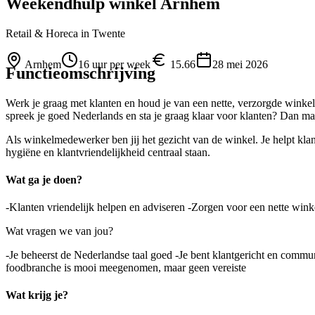
Weekendhulp winkel Arnhem
Retail & Horeca
in Twente
Arnhem
16 uur per week
15.66
28 mei 2026
Functieomschrijving
Werk je graag met klanten en houd je van een nette, verzorgde winke
spreek je goed Nederlands en sta je graag klaar voor klanten? Dan m
Als winkelmedewerker ben jij het gezicht van de winkel. Je helpt klante
hygiëne en klantvriendelijkheid centraal staan.
Wat ga je doen?
-Klanten vriendelijk helpen en adviseren -Zorgen voor een nette win
Wat vragen we van jou?
-Je beheerst de Nederlandse taal goed -Je bent klantgericht en commun
foodbranche is mooi meegenomen, maar geen vereiste
Wat krijg je?