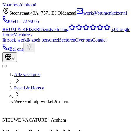
Naar hoofdinhoud
Steenstraat 49A
,
7571 BJ
Oldenzaal
work@brumenkeizer.nl
0541 - 72 90 65
BRUM
&
KEIZER
Dienstverlening
5,0
Google
Home
Vacatures
Ik zoek werk
Ik zoek personeel
Sectoren
Over ons
Contact
Bel ons
nl
Alle vacatures
Retail & Horeca
Weekendhulp winkel Arnhem
NIEUWE VACATURE
·
Arnhem