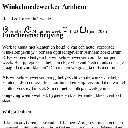
Winkelmedewerker Arnhem
Retail & Horeca
in Twente
Arnhem
24 uur per week
15.66
1 juni 2026
Functieomschrijving
Werk je graag met klanten en houd je van een nette, verzorgde
winkelomgeving? Voor een opdrachtgever in Arnhem zoekt Brum
& Keizer een klantgerichte winkelmedewerker voor 32 uur per
week. Ben jij representatief, spreek je vloeiend Nederlands en sta je
graag klaar voor klanten? Dan maken we graag kennis met jou.
Als winkelmedewerker ben jij het gezicht van de winkel. Je helpt
klanten, adviseert over het assortiment en zorgt ervoor dat de winkel
er altijd verzorgd uitziet. Samen met je collegas werk je in een
omgeving waar kwaliteit, hygiëne en klantvriendelijkheid centraal
staan.
Wat ga je doen
-Klanten adviseren en vriendelijk helpen -Zorgen voor een nette en
verzorgde winkelpresentatie -Afrekenen aan de kassa -Meewerken