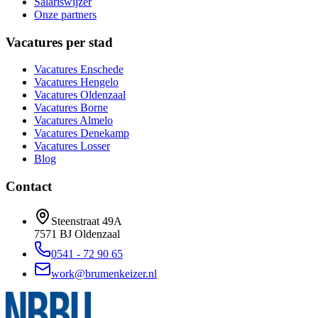
Salariswijzer
Onze partners
Vacatures per stad
Vacatures
Enschede
Vacatures
Hengelo
Vacatures
Oldenzaal
Vacatures
Borne
Vacatures
Almelo
Vacatures
Denekamp
Vacatures
Losser
Blog
Contact
Steenstraat 49A
7571 BJ
Oldenzaal
0541 - 72 90 65
work@brumenkeizer.nl