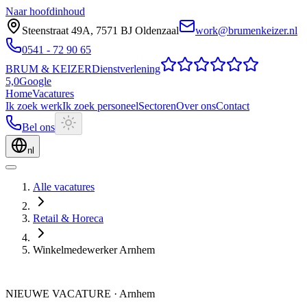
Naar hoofdinhoud
Steenstraat 49A
,
7571 BJ
Oldenzaal
work@brumenkeizer.nl
0541 - 72 90 65
BRUM
&
KEIZER
Dienstverlening
5,0
Google
Home
Vacatures
Ik zoek werk
Ik zoek personeel
Sectoren
Over ons
Contact
Bel ons
nl
Alle vacatures
Retail & Horeca
Winkelmedewerker Arnhem
NIEUWE VACATURE
·
Arnhem