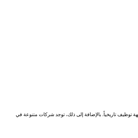
تهر نايفيردال بصناعة النسيج والسجاد، مع شركة Ten Cate كأهم جهة توظيف تاريخياً. بالإضافة إلى ذلك، توجد شركات متنوعة في