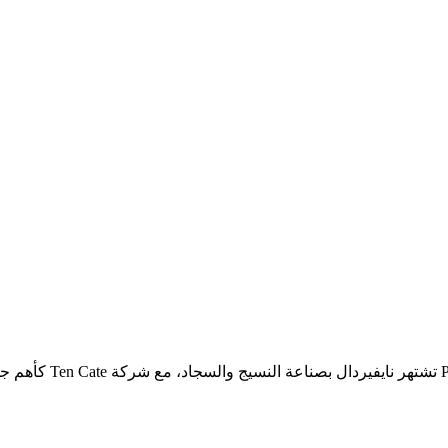
P
In Nijverdal تش