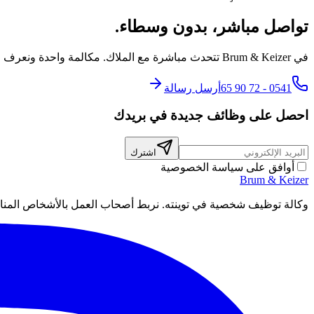
تواصل مباشر، بدون وسطاء.
في Brum & Keizer تتحدث مباشرة مع الملاك. مكالمة واحدة ونعرف قصتك، ثم نبدأ العمل من أجلك في Nijverdal.
0541 - 72 90 65
أرسل رسالة
احصل على وظائف جديدة في بريدك
اشترك
أوافق على سياسة الخصوصية
Brum
&
Keizer
وكالة توظيف شخصية في توينته. نربط أصحاب العمل بالأشخاص المنا