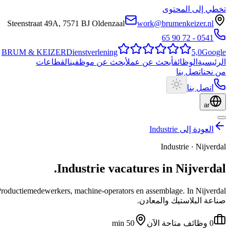
تخطي إلى المحتوى
Steenstraat 49A
,
7571 BJ
Oldenzaal
work@brumenkeizer.nl
0541 - 72 90 65
BRUM
&
KEIZER
Dienstverlening
5,0
Google
الرئيسية
الوظائف
أبحث عن عمل
أبحث عن موظفين
القطاعات
من نحن
اتصل بنا
اتصل بنا
ar
العودة إلى Industrie
Industrie
·
Nijverdal
.
Industrie
vacatures
in
Nijverdal
roductiemedewerkers, machine-operators en assemblage.
صناعة البلاستيك والمعادن.
0 وظائف متاحة الآن
50 min