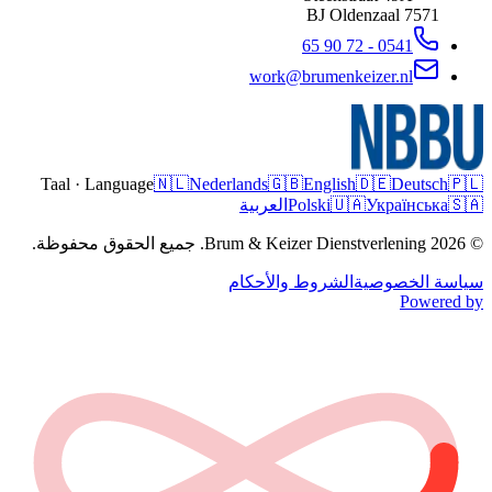
Oldenzaal
7571 BJ
0541 - 72 90 65
work@brumenkeizer.nl
Taal · Language
🇳🇱
Nederlands
🇬🇧
English
🇩🇪
Deutsch
🇵🇱
🇸🇦
Українська
🇺🇦
Polski
العربية
© 2026 Brum & Keizer Dienstverlening. جميع الحقوق محفوظة.
سياسة الخصوصية
الشروط والأحكام
Powered by