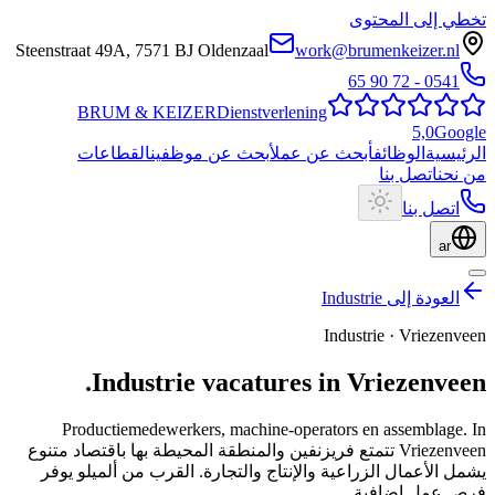
تخطي إلى المحتوى
Steenstraat 49A
,
7571 BJ
Oldenzaal
work@brumenkeizer.nl
0541 - 72 90 65
BRUM
&
KEIZER
Dienstverlening
5,0
Google
الرئيسية
الوظائف
أبحث عن عمل
أبحث عن موظفين
القطاعات
من نحن
اتصل بنا
اتصل بنا
ar
العودة إلى Industrie
Industrie
·
Vriezenveen
.
Industrie
vacatures
in
Vriezenveen
Productiemedewerkers, machine-operators en assemblage.
In
Vriezenveen تتمتع فريزنفين والمنطقة المحيطة بها باقتصاد متنوع
يشمل الأعمال الزراعية والإنتاج والتجارة. القرب من ألميلو يوفر
فرص عمل إضافية.