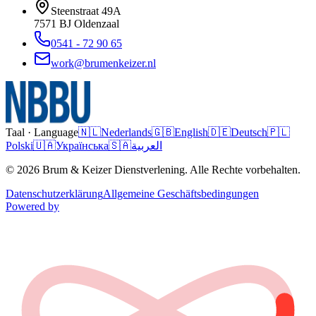
Steenstraat 49A
7571 BJ
Oldenzaal
0541 - 72 90 65
work@brumenkeizer.nl
Taal · Language
🇳🇱
Nederlands
🇬🇧
English
🇩🇪
Deutsch
🇵🇱
Polski
🇺🇦
Українська
🇸🇦
العربية
© 2026 Brum & Keizer Dienstverlening. Alle Rechte vorbehalten.
Datenschutzerklärung
Allgemeine Geschäftsbedingungen
Powered by