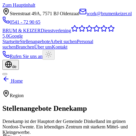
Zum Hauptinhalt
Steenstraat 49A
,
7571 BJ
Oldenzaal
work@brumenkeizer.nl
0541 - 72 90 65
BRUM
&
KEIZER
Dienstverlening
5,0
Google
Startseite
Stellenangebote
Arbeit suchen
Personal
suchen
Branchen
Über uns
Kontakt
Rufen Sie uns an
de
Home
Region
Stellenangebote
Denekamp
Denekamp ist der Hauptort der Gemeinde Dinkelland im grünen
Nordost-Twente. Ein lebendiges Zentrum mit starkem Mittel- und
Kleingewerbe.