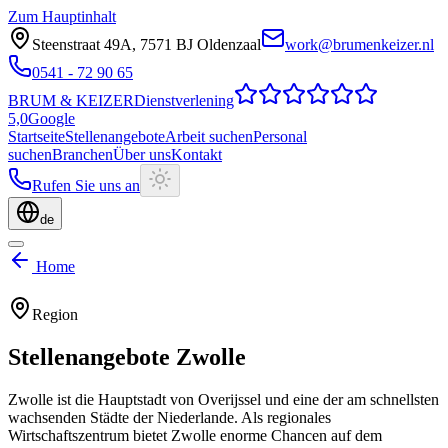
Zum Hauptinhalt
Steenstraat 49A
,
7571 BJ
Oldenzaal
work@brumenkeizer.nl
0541 - 72 90 65
BRUM
&
KEIZER
Dienstverlening
5,0
Google
Startseite
Stellenangebote
Arbeit suchen
Personal
suchen
Branchen
Über uns
Kontakt
Rufen Sie uns an
de
Home
Region
Stellenangebote
Zwolle
Zwolle ist die Hauptstadt von Overijssel und eine der am schnellsten
wachsenden Städte der Niederlande. Als regionales
Wirtschaftszentrum bietet Zwolle enorme Chancen auf dem