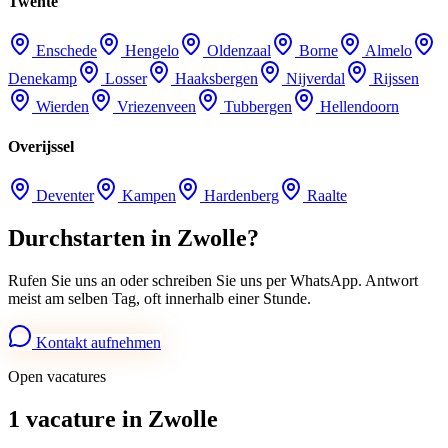
Twente
Enschede
Hengelo
Oldenzaal
Borne
Almelo
Denekamp
Losser
Haaksbergen
Nijverdal
Rijssen
Wierden
Vriezenveen
Tubbergen
Hellendoorn
Overijssel
Deventer
Kampen
Hardenberg
Raalte
Durchstarten in Zwolle?
Rufen Sie uns an oder schreiben Sie uns per WhatsApp. Antwort
meist am selben Tag, oft innerhalb einer Stunde.
Kontakt aufnehmen
Open vacatures
1 vacature in Zwolle