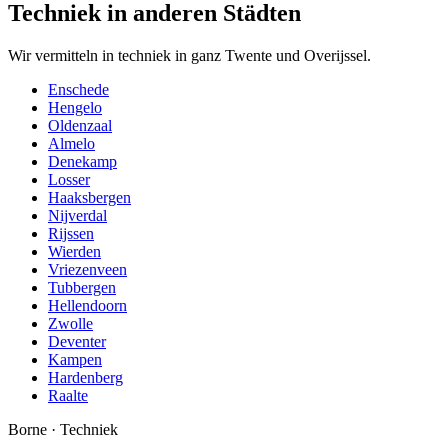
Techniek in anderen Städten
Wir vermitteln in techniek in ganz Twente und Overijssel.
Enschede
Hengelo
Oldenzaal
Almelo
Denekamp
Losser
Haaksbergen
Nijverdal
Rijssen
Wierden
Vriezenveen
Tubbergen
Hellendoorn
Zwolle
Deventer
Kampen
Hardenberg
Raalte
Borne
·
Techniek