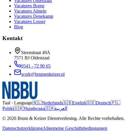
Vacatures
Oldenzaal
Vacatures
Borne
Vacatures
Almelo
Vacatures
Denekamp
Vacatures
Losser
Blog
Kontakt
Steenstraat 49A
7571 BJ
Oldenzaal
0541 - 72 90 65
work@brumenkeizer.nl
Taal · Language
🇳🇱
Nederlands
🇬🇧
English
🇩🇪
Deutsch
🇵🇱
Polski
🇺🇦
Українська
🇸🇦
العربية
© 2026 Brum & Keizer Dienstverlening. Alle Rechte vorbehalten.
Datenschutzerklärung
Allgemeine Geschäftsbedingungen