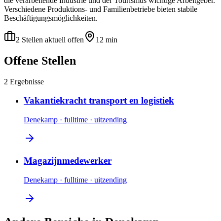
die verarbeitende Industrie und der Tourismus wichtige Arbeitgeber.
Verschiedene Produktions- und Familienbetriebe bieten stabile
Beschäftigungsmöglichkeiten.
2 Stellen aktuell offen
12 min
Offene Stellen
2 Ergebnisse
Vakantiekracht transport en logistiek
Denekamp
·
fulltime
·
uitzending
Magazijnmedewerker
Denekamp
·
fulltime
·
uitzending