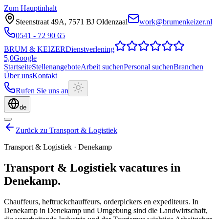
Zum Hauptinhalt
Steenstraat 49A
,
7571 BJ
Oldenzaal
work@brumenkeizer.nl
0541 - 72 90 65
BRUM
&
KEIZER
Dienstverlening
5,0
Google
Startseite
Stellenangebote
Arbeit suchen
Personal suchen
Branchen
Über uns
Kontakt
Rufen Sie uns an
de
Zurück zu Transport & Logistiek
Transport & Logistiek
·
Denekamp
Transport & Logistiek
vacatures
in
Denekamp
.
Chauffeurs, heftruckchauffeurs, orderpickers en expediteurs.
In
Denekamp in Denekamp und Umgebung sind die Landwirtschaft,