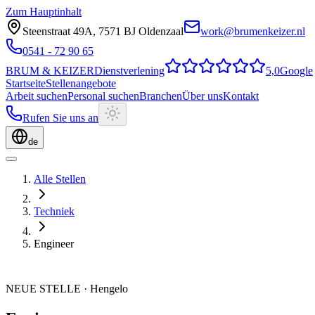
Zum Hauptinhalt
Steenstraat 49A
,
7571 BJ
Oldenzaal
work@brumenkeizer.nl
0541 - 72 90 65
BRUM
&
KEIZER
Dienstverlening
5,0
Google
Startseite
Stellenangebote
Arbeit suchen
Personal suchen
Branchen
Über uns
Kontakt
Rufen Sie uns an
de
Alle Stellen
Techniek
Engineer
NEUE STELLE
·
Hengelo