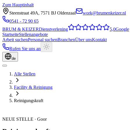
Zum Hauptinhalt
Steenstraat 49A
,
7571 BJ
Oldenzaal
work@brumenkeizer.nl
0541 - 72 90 65
BRUM
&
KEIZER
Dienstverlening
5,0
Google
Startseite
Stellenangebote
Arbeit suchen
Personal suchen
Branchen
Über uns
Kontakt
Rufen Sie uns an
de
Alle Stellen
Facility & Reinigung
Reinigungskraft
NEUE STELLE
·
Goor