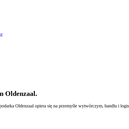
że
in
Oldenzaal
.
podarka Oldenzaal opiera się na przemyśle wytwórczym, handlu i logis