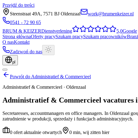
Przejdź do treści
Steenstraat 49A
,
7571 BJ
Oldenzaal
work@brumenkeizer.nl
0541 - 72 90 65
BRUM
&
KEIZER
Dienstverlening
5,0
Google
Strona główna
Oferty pracy
Szukam pracy
Szukam pracowników
Bran
O nas
Kontakt
Zadzwoń do nas
pl
Powrót do Administratief & Commercieel
Administratief & Commercieel
·
Oldenzaal
Administratief & Commercieel
vacatures
Secretaresses, accountmanagers en office managers.
In Oldenzaal gos
zatrudnienie w produkcji, sprzedaży i funkcjach administracyjnych.
0 ofert aktualnie otwartych
0 min, wij zitten hier