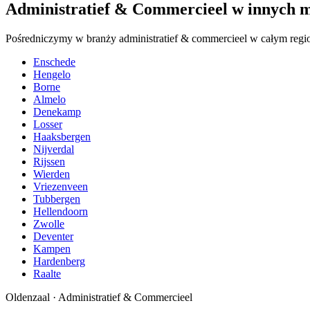
Administratief & Commercieel w innych m
Pośredniczymy w branży administratief & commercieel w całym region
Enschede
Hengelo
Borne
Almelo
Denekamp
Losser
Haaksbergen
Nijverdal
Rijssen
Wierden
Vriezenveen
Tubbergen
Hellendoorn
Zwolle
Deventer
Kampen
Hardenberg
Raalte
Oldenzaal
·
Administratief & Commercieel