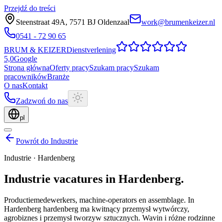
Przejdź do treści
Steenstraat 49A
,
7571 BJ
Oldenzaal
work@brumenkeizer.nl
0541 - 72 90 65
BRUM
&
KEIZER
Dienstverlening
5,0
Google
Strona główna
Oferty pracy
Szukam pracy
Szukam
pracowników
Branże
O nas
Kontakt
Zadzwoń do nas
pl
Powrót do Industrie
Industrie
·
Hardenberg
Industrie
vacatures
in
Hardenberg
.
Productiemedewerkers, machine-operators en assemblage.
In
Hardenberg hardenberg ma kwitnący przemysł wytwórczy,
agrobiznes i przemysł tworzyw sztucznych. Wavin i różne rodzinne