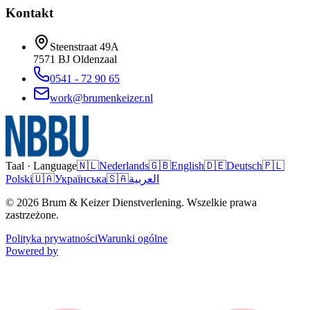
Kontakt
Steenstraat 49A
7571 BJ
Oldenzaal
0541 - 72 90 65
work@brumenkeizer.nl
Taal · Language
🇳🇱
Nederlands
🇬🇧
English
🇩🇪
Deutsch
🇵🇱
Polski
🇺🇦
Українська
🇸🇦
العربية
© 2026 Brum & Keizer Dienstverlening. Wszelkie prawa
zastrzeżone.
Polityka prywatności
Warunki ogólne
Powered by