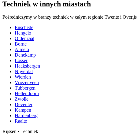
Techniek w innych miastach
Pośredniczymy w branży techniek w całym regionie Twente i Overijss
Enschede
Hengelo
Oldenzaal
Borne
Almelo
Denekamp
Losser
Haaksbergen
Nijverdal
Wierden
Vriezenveen
Tubbergen
Hellendoorn
Zwolle
Deventer
Kampen
Hardenberg
Raalte
Rijssen
·
Techniek