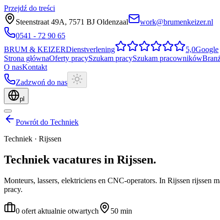
Przejdź do treści
Steenstraat 49A
,
7571 BJ
Oldenzaal
work@brumenkeizer.nl
0541 - 72 90 65
BRUM
&
KEIZER
Dienstverlening
5,0
Google
Strona główna
Oferty pracy
Szukam pracy
Szukam pracowników
Bran
O nas
Kontakt
Zadzwoń do nas
pl
Powrót do Techniek
Techniek
·
Rijssen
Techniek
vacatures
in
Rijssen
.
Monteurs, lassers, elektriciens en CNC-operators.
In Rijssen rijssen
pracy.
0 ofert aktualnie otwartych
50 min