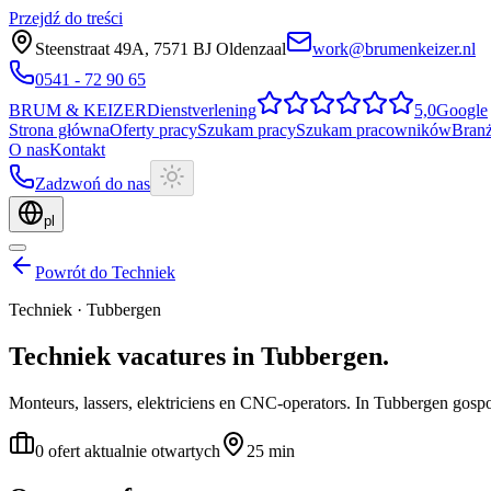
Przejdź do treści
Steenstraat 49A
,
7571 BJ
Oldenzaal
work@brumenkeizer.nl
0541 - 72 90 65
BRUM
&
KEIZER
Dienstverlening
5,0
Google
Strona główna
Oferty pracy
Szukam pracy
Szukam pracowników
Bran
O nas
Kontakt
Zadzwoń do nas
pl
Powrót do Techniek
Techniek
·
Tubbergen
Techniek
vacatures
in
Tubbergen
.
Monteurs, lassers, elektriciens en CNC-operators.
In Tubbergen gospo
0 ofert aktualnie otwartych
25 min