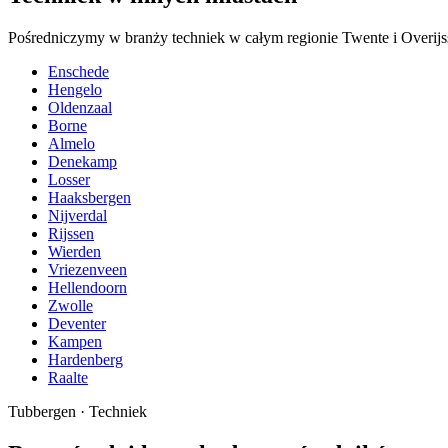
Pośredniczymy w branży techniek w całym regionie Twente i Overijss
Enschede
Hengelo
Oldenzaal
Borne
Almelo
Denekamp
Losser
Haaksbergen
Nijverdal
Rijssen
Wierden
Vriezenveen
Hellendoorn
Zwolle
Deventer
Kampen
Hardenberg
Raalte
Tubbergen
·
Techniek