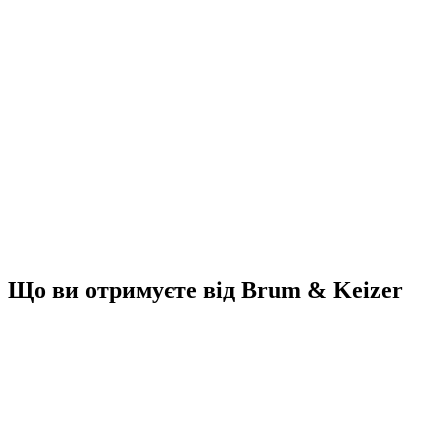
Перетягніть CV сюди або
натисніть для завантаження
PDF, DOC або DOCX (макс. 5МБ)
Je CV wordt vertrouwelijk behandeld en alleen gedeeld met
opdrachtgevers na jouw akkoord.
Мотивація / Коментар
Я погоджуюсь з
загальними умовами
та
політикою
конфіденційності
. *
Je sollicitatie wordt verstuurd naar
work@brumenkeizer.nl
Що ви отримуєте від Brum & Keizer