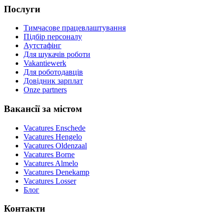
Послуги
Тимчасове працевлаштування
Підбір персоналу
Аутстафінг
Для шукачів роботи
Vakantiewerk
Для роботодавців
Довідник зарплат
Onze partners
Вакансії за містом
Vacatures
Enschede
Vacatures
Hengelo
Vacatures
Oldenzaal
Vacatures
Borne
Vacatures
Almelo
Vacatures
Denekamp
Vacatures
Losser
Блог
Контакти