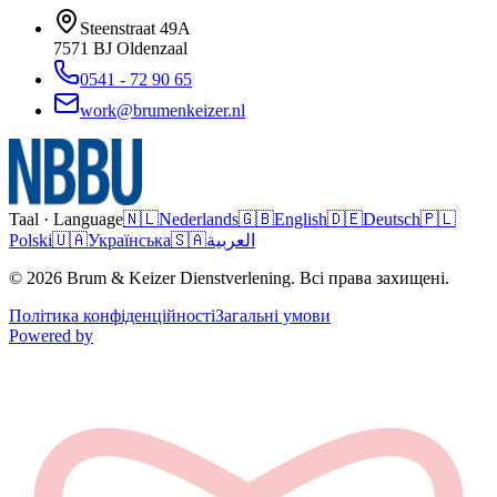
Steenstraat 49A
7571 BJ
Oldenzaal
0541 - 72 90 65
work@brumenkeizer.nl
Taal · Language
🇳🇱
Nederlands
🇬🇧
English
🇩🇪
Deutsch
🇵🇱
Polski
🇺🇦
Українська
🇸🇦
العربية
© 2026 Brum & Keizer Dienstverlening. Всі права захищені.
Політика конфіденційності
Загальні умови
Powered by