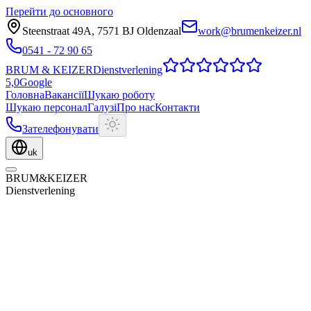
Перейти до основного
Steenstraat 49A
,
7571 BJ
Oldenzaal
work@brumenkeizer.nl
0541 - 72 90 65
BRUM
&
KEIZER
Dienstverlening
5,0
Google
Головна
Вакансії
Шукаю роботу
Шукаю персонал
Галузі
Про нас
Контакти
Зателефонувати
uk
BRUM
&
KEIZER
Dienstverlening