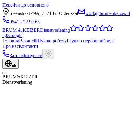
Перейти до основного
Steenstraat 49A
,
7571 BJ
Oldenzaal
work@brumenkeizer.nl
0541 - 72 90 65
BRUM
&
KEIZER
Dienstverlening
5,0
Google
Головна
Вакансії
Шукаю роботу
Шукаю персонал
Галузі
Про нас
Контакти
Зателефонувати
uk
BRUM
&
KEIZER
Dienstverlening