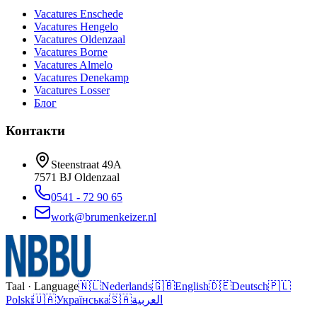
Vacatures
Enschede
Vacatures
Hengelo
Vacatures
Oldenzaal
Vacatures
Borne
Vacatures
Almelo
Vacatures
Denekamp
Vacatures
Losser
Блог
Контакти
Steenstraat 49A
7571 BJ
Oldenzaal
0541 - 72 90 65
work@brumenkeizer.nl
Taal · Language
🇳🇱
Nederlands
🇬🇧
English
🇩🇪
Deutsch
🇵🇱
Polski
🇺🇦
Українська
🇸🇦
العربية