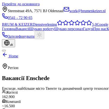
Перейти до основного
Steenstraat 49A
,
7571 BJ
Oldenzaal
work@brumenkeizer.nl
0541 - 72 90 65
BRUM
&
KEIZER
Dienstverlening
5,0
Google
Головна
Вакансії
Шукаю роботу
Шукаю персонал
Галузі
Про нас
К
Зателефонувати
uk
Home
Регіон
Вакансії
Enschede
Енсхеде, найбільше місто Твенте та динамічний центр технолог
Жителі
162.900
Компанії
~16.500