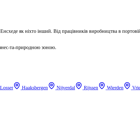
 Енсхеде як ніхто інший. Від працівників виробництва в портовій
ізнес-та-природною зоною.
Losser
Haaksbergen
Nijverdal
Rijssen
Wierden
Vri