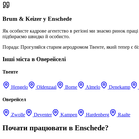
Brum & Keizer у Enschede
Як особисте кадрове агентство в регіоні ми знаємо ринок праці
підбираємо швидко й особисто.
Порада:
Прогуляйся старим аеродромом Твенте, який тепер є б
Інші міста в Оверейселі
Твенте
Hengelo
Oldenzaal
Borne
Almelo
Denekamp
Оверейсел
Zwolle
Deventer
Kampen
Hardenberg
Raalte
Почати працювати в Enschede?