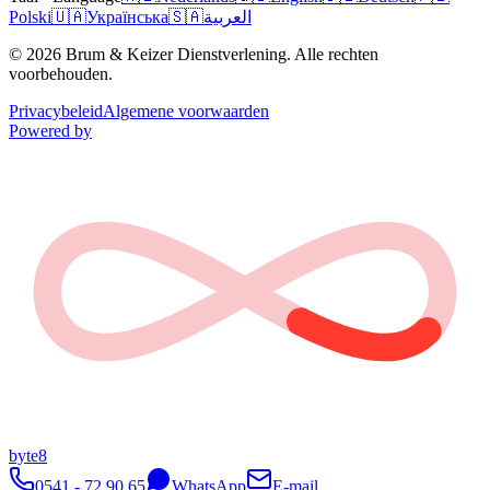
Polski
🇺🇦
Українська
🇸🇦
العربية
© 2026 Brum & Keizer Dienstverlening. Alle rechten
voorbehouden.
Privacybeleid
Algemene voorwaarden
Powered by
byte8
0541 - 72 90 65
WhatsApp
E-mail