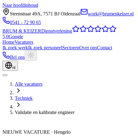
Naar hoofdinhoud
Steenstraat 49A
,
7571 BJ
Oldenzaal
work@brumenkeizer.nl
0541 - 72 90 65
BRUM
&
KEIZER
Dienstverlening
5,0
Google
Home
Vacatures
Ik zoek werk
Ik zoek personeel
Sectoren
Over ons
Contact
Bel ons
nl
Alle vacatures
Techniek
Validatie en kalibratie engineer
NIEUWE VACATURE
·
Hengelo