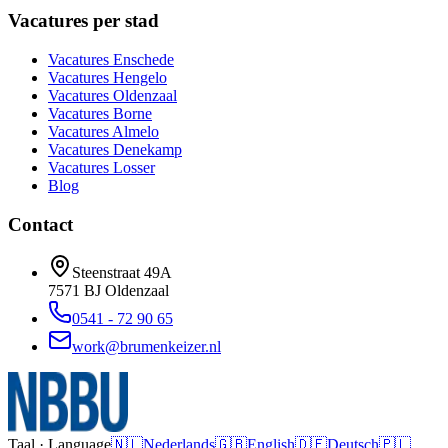
Vacatures per stad
Vacatures
Enschede
Vacatures
Hengelo
Vacatures
Oldenzaal
Vacatures
Borne
Vacatures
Almelo
Vacatures
Denekamp
Vacatures
Losser
Blog
Contact
Steenstraat 49A
7571 BJ
Oldenzaal
0541 - 72 90 65
work@brumenkeizer.nl
Taal · Language
🇳🇱
Nederlands
🇬🇧
English
🇩🇪
Deutsch
🇵🇱