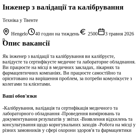
Інженер з валідації та калібрування
Техніка
у Твенте
Hengelo
40 годин на тиждень
2500
3 травня 2026
р.
Опис вакансії
Як інженер з валідації та калібрування ви калібруєте,
валідуєте та сертифікуєте медичне та лабораторне обладнання.
Ви працюєте на місці в медичних закладах, лікарнях та
фармацевтичних компаніях. Ви працюєте самостійно та
орієнтовано на вирішення проблем, за потреби комунікуєте з
колегами та клієнтами.
Ваші обов'язки
-Калібрування, валідація та сертифікація медичного та
лабораторного обладнання -Проведення вимірювань та
документування результатів у звітах -Виявлення відхилень та
консультування щодо коригувальних заходів -Робота на місці у
різних замовників у сфері охорони здоров'я та фармацевтики