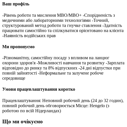
Ваш профіль
-Рівень роботи та мислення MBO/MBO+ -Спорідненість з
медичними або лабораторними технологіями -Точний,
структурований метод роботи та гнучке ставлення -Здатність
працювати самостійно та спілкуватися орієнтовано на клієнта
-Наявність водійських прав
Ми пропонуємо
-Різноманітну, самостійну посаду з впливом на ланцюг
охорони здоров'я -Можливості навчання та розвитку -Зарплата
відповідно до ринку та 8% відпускних -24 дні відпустки при
повній зайнятості -Неформальне та залучене робоче
середовище
Умови працевлаштування коротко
Працевлаштування: Неповний робочий день (24 до 32 годин),
повний робочий день обговорюється Місце: Hengelo (з
роботою по всій Нідерландах)
Що ми очікуємо