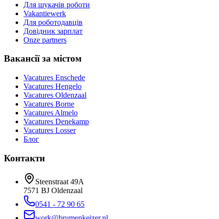
Для шукачів роботи
Vakantiewerk
Для роботодавців
Довідник зарплат
Onze partners
Вакансії за містом
Vacatures
Enschede
Vacatures
Hengelo
Vacatures
Oldenzaal
Vacatures
Borne
Vacatures
Almelo
Vacatures
Denekamp
Vacatures
Losser
Блог
Контакти
Steenstraat 49A
7571 BJ
Oldenzaal
0541 - 72 90 65
work@brumenkeizer.nl