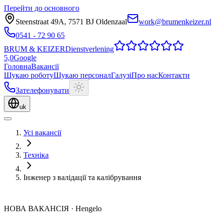
Перейти до основного
Steenstraat 49A
,
7571 BJ
Oldenzaal
work@brumenkeizer.nl
0541 - 72 90 65
BRUM
&
KEIZER
Dienstverlening
5,0
Google
Головна
Вакансії
Шукаю роботу
Шукаю персонал
Галузі
Про нас
Контакти
Зателефонувати
uk
Усі вакансії
Техніка
Інженер з валідації та калібрування
НОВА ВАКАНСІЯ
·
Hengelo