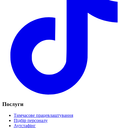
Послуги
Тимчасове працевлаштування
Підбір персоналу
Аутстафінг