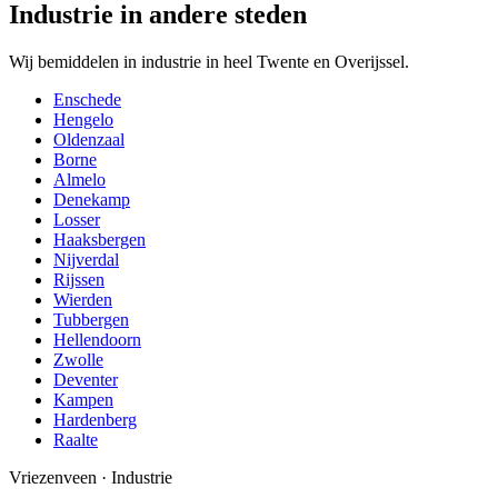
Industrie in andere steden
Wij bemiddelen in industrie in heel Twente en Overijssel.
Enschede
Hengelo
Oldenzaal
Borne
Almelo
Denekamp
Losser
Haaksbergen
Nijverdal
Rijssen
Wierden
Tubbergen
Hellendoorn
Zwolle
Deventer
Kampen
Hardenberg
Raalte
Vriezenveen
·
Industrie