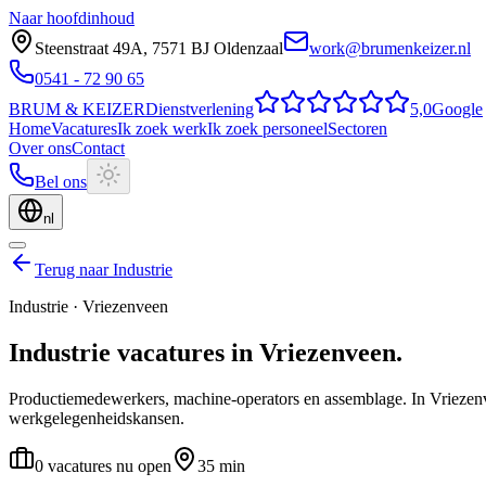
Naar hoofdinhoud
Steenstraat 49A
,
7571 BJ
Oldenzaal
work@brumenkeizer.nl
0541 - 72 90 65
BRUM
&
KEIZER
Dienstverlening
5,0
Google
Home
Vacatures
Ik zoek werk
Ik zoek personeel
Sectoren
Over ons
Contact
Bel ons
nl
Terug naar Industrie
Industrie
·
Vriezenveen
Industrie
vacatures
in
Vriezenveen
.
Productiemedewerkers, machine-operators en assemblage.
In Vriezen
werkgelegenheidskansen.
0 vacatures nu open
35 min