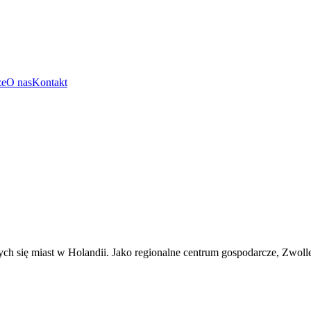
że
O nas
Kontakt
jących się miast w Holandii. Jako regionalne centrum gospodarcze, Zwol