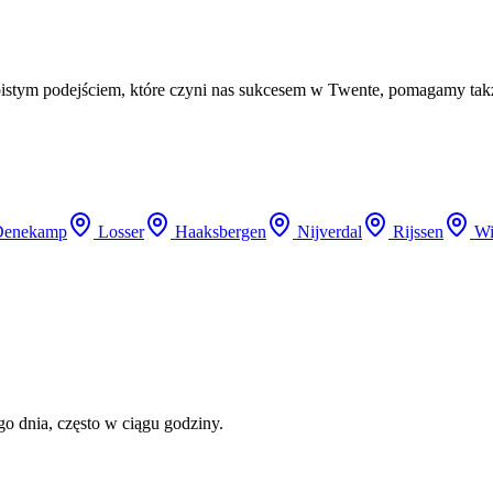
istym podejściem, które czyni nas sukcesem w Twente, pomagamy tak
Denekamp
Losser
Haaksbergen
Nijverdal
Rijssen
Wi
 dnia, często w ciągu godziny.