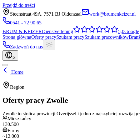
Przejdź do treści
Steenstraat 49A
,
7571 BJ
Oldenzaal
work@brumenkeizer.nl
0541 - 72 90 65
BRUM
&
KEIZER
Dienstverlening
5,0
Google
Strona główna
Oferty pracy
Szukam pracy
Szukam pracowników
Bran
Zadzwoń do nas
pl
Home
Region
Oferty pracy
Zwolle
Zwolle to stolica prowincji Overijssel i jedno z najszybciej rozwija
Mieszkańcy
130.500
Firmy
~12.000