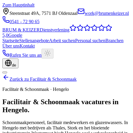
Zum Hauptinhalt
Steenstraat 49A
,
7571 BJ
Oldenzaal
work@brumenkeizer.nl
0541 - 72 90 65
BRUM
&
KEIZER
Dienstverlening
5,0
Google
Startseite
Stellenangebote
Arbeit suchen
Personal suchen
Branchen
Über uns
Kontakt
Rufen Sie uns an
de
Zurück zu Facilitair & Schoonmaak
Facilitair & Schoonmaak
·
Hengelo
Facilitair & Schoonmaak
vacatures
in
Hengelo
.
Schoonmaakpersoneel, facilitair medewerkers en glazenwassers.
In
Hengelo met bedrijven als Thales, Stork en het bloeiende