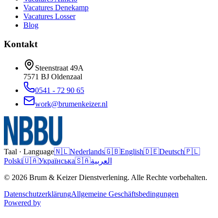
Vacatures
Denekamp
Vacatures
Losser
Blog
Kontakt
Steenstraat 49A
7571 BJ
Oldenzaal
0541 - 72 90 65
work@brumenkeizer.nl
Taal · Language
🇳🇱
Nederlands
🇬🇧
English
🇩🇪
Deutsch
🇵🇱
Polski
🇺🇦
Українська
🇸🇦
العربية
© 2026 Brum & Keizer Dienstverlening. Alle Rechte vorbehalten.
Datenschutzerklärung
Allgemeine Geschäftsbedingungen
Powered by