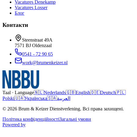
Vacatures
Denekamp
Vacatures
Losser
Блог
Контакти
Steenstraat 49A
7571 BJ
Oldenzaal
0541 - 72 90 65
work@brumenkeizer.nl
Taal · Language
🇳🇱
Nederlands
🇬🇧
English
🇩🇪
Deutsch
🇵🇱
Polski
🇺🇦
Українська
🇸🇦
العربية
© 2026 Brum & Keizer Dienstverlening. Всі права захищені.
Політика конфіденційності
Загальні умови
Powered by