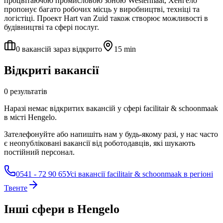
процвітаючою промисловою зоною Westermaat, Хенгело
пропонує багато робочих місць у виробництві, техніці та
логістіці. Проект Hart van Zuid також створює можливості в
будівництві та сфері послуг.
0 вакансій зараз відкрито
15 min
Відкриті вакансії
0 результатів
Наразі немає відкритих вакансій у сфері facilitair & schoonmaak
в місті Hengelo.
Зателефонуйте або напишіть нам у будь-якому разі, у нас часто
є неопубліковані вакансії від роботодавців, які шукають
постійний персонал.
0541 - 72 90 65
Усі вакансії facilitair & schoonmaak в регіоні
Твенте
Інші сфери в Hengelo