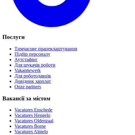
Послуги
Тимчасове працевлаштування
Підбір персоналу
Аутстафінг
Для шукачів роботи
Vakantiewerk
Для роботодавців
Довідник зарплат
Onze partners
Вакансії за містом
Vacatures
Enschede
Vacatures
Hengelo
Vacatures
Oldenzaal
Vacatures
Borne
Vacatures
Almelo