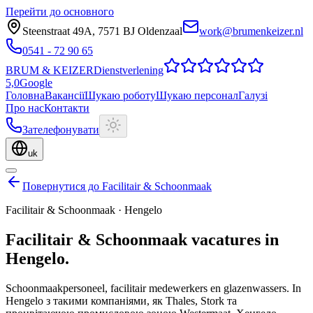
Перейти до основного
Steenstraat 49A
,
7571 BJ
Oldenzaal
work@brumenkeizer.nl
0541 - 72 90 65
BRUM
&
KEIZER
Dienstverlening
5,0
Google
Головна
Вакансії
Шукаю роботу
Шукаю персонал
Галузі
Про нас
Контакти
Зателефонувати
uk
Повернутися до Facilitair & Schoonmaak
Facilitair & Schoonmaak
·
Hengelo
Facilitair & Schoonmaak
vacatures
in
Hengelo
.
Schoonmaakpersoneel, facilitair medewerkers en glazenwassers.
In
Hengelo з такими компаніями, як Thales, Stork та