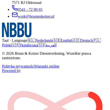
7571 BJ
Oldenzaal
0541 - 72 90 65
work@brumenkeizer.nl
Taal · Language
🇳🇱
Nederlands
🇬🇧
English
🇩🇪
Deutsch
🇵🇱
Polski
🇺🇦
Українська
🇸🇦
العربية
© 2026 Brum & Keizer Dienstverlening. Wszelkie prawa
zastrzeżone.
Polityka prywatności
Warunki ogólne
Powered by