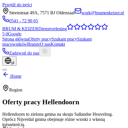
Przejdź do treści
Steenstraat 49A
,
7571 BJ
Oldenzaal
work@brumenkeizer.nl
0541 - 72 90 65
BRUM
&
KEIZER
Dienstverlening
5,0
Google
Strona główna
Oferty pracy
Szukam pracy
Szukam
pracowników
Branże
O nas
Kontakt
Zadzwoń do nas
pl
Home
Region
Oferty pracy
Hellendoorn
Hellendoorn to zielona gmina na skraju Sallandse Heuvelrug.
Oprócz Nijverdal gmina obejmuje różne wioski z własną
tożsamością.