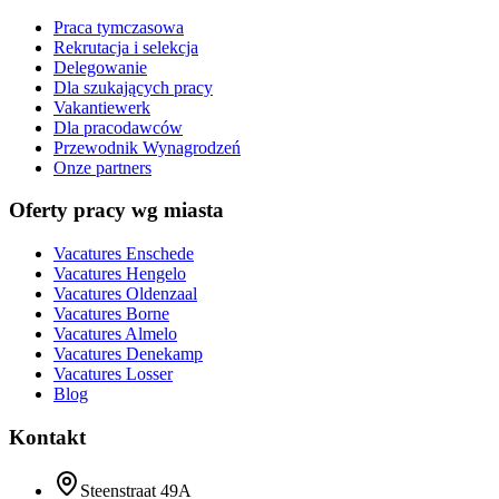
Praca tymczasowa
Rekrutacja i selekcja
Delegowanie
Dla szukających pracy
Vakantiewerk
Dla pracodawców
Przewodnik Wynagrodzeń
Onze partners
Oferty pracy wg miasta
Vacatures
Enschede
Vacatures
Hengelo
Vacatures
Oldenzaal
Vacatures
Borne
Vacatures
Almelo
Vacatures
Denekamp
Vacatures
Losser
Blog
Kontakt
Steenstraat 49A