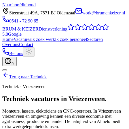
Naar hoofdinhoud
Steenstraat 49A
,
7571 BJ
Oldenzaal
work@brumenkeizer.nl
0541 - 72 90 65
BRUM
&
KEIZER
Dienstverlening
5,0
Google
Home
Vacatures
Ik zoek werk
Ik zoek personeel
Sectoren
Over ons
Contact
Bel ons
nl
Terug naar Techniek
Techniek
·
Vriezenveen
Techniek
vacatures
in
Vriezenveen
.
Monteurs, lassers, elektriciens en CNC-operators.
In Vriezenveen
vriezenveen en omgeving kennen een diverse economie met
agribusiness, productie en handel. De nabijheid van Almelo biedt
extra werkgelegenheidskansen.