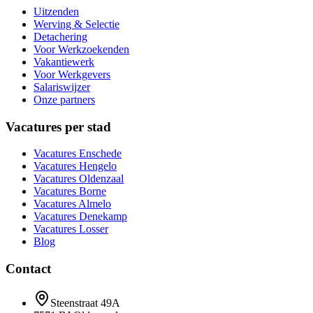
Uitzenden
Werving & Selectie
Detachering
Voor Werkzoekenden
Vakantiewerk
Voor Werkgevers
Salariswijzer
Onze partners
Vacatures per stad
Vacatures
Enschede
Vacatures
Hengelo
Vacatures
Oldenzaal
Vacatures
Borne
Vacatures
Almelo
Vacatures
Denekamp
Vacatures
Losser
Blog
Contact
Steenstraat 49A