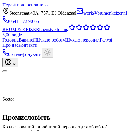
Перейти до основного
Steenstraat 49A
,
7571 BJ
Oldenzaal
work@brumenkeizer.nl
0541 - 72 90 65
BRUM
&
KEIZER
Dienstverlening
5,0
Google
Головна
Вакансії
Шукаю роботу
Шукаю персонал
Галузі
Про нас
Контакти
Зателефонувати
uk
Sector
Промисловість
Кваліфікований виробничий персонал для обробної