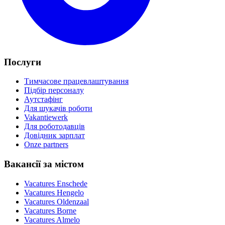
Послуги
Тимчасове працевлаштування
Підбір персоналу
Аутстафінг
Для шукачів роботи
Vakantiewerk
Для роботодавців
Довідник зарплат
Onze partners
Вакансії за містом
Vacatures
Enschede
Vacatures
Hengelo
Vacatures
Oldenzaal
Vacatures
Borne
Vacatures
Almelo