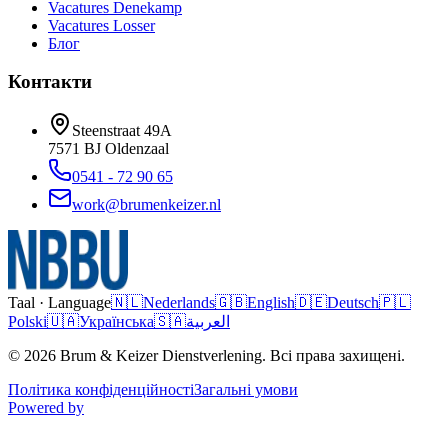
Vacatures
Denekamp
Vacatures
Losser
Блог
Контакти
Steenstraat 49A
7571 BJ
Oldenzaal
0541 - 72 90 65
work@brumenkeizer.nl
Taal · Language
🇳🇱
Nederlands
🇬🇧
English
🇩🇪
Deutsch
🇵🇱
Polski
🇺🇦
Українська
🇸🇦
العربية
© 2026 Brum & Keizer Dienstverlening. Всі права захищені.
Політика конфіденційності
Загальні умови
Powered by