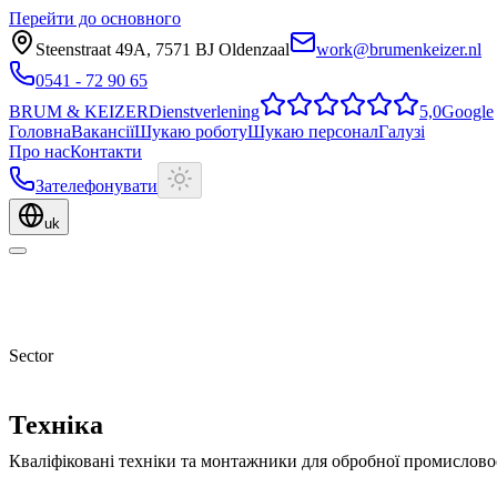
Перейти до основного
Steenstraat 49A
,
7571 BJ
Oldenzaal
work@brumenkeizer.nl
0541 - 72 90 65
BRUM
&
KEIZER
Dienstverlening
5,0
Google
Головна
Вакансії
Шукаю роботу
Шукаю персонал
Галузі
Про нас
Контакти
Зателефонувати
uk
Sector
Техніка
Кваліфіковані техніки та монтажники для обробної промислово