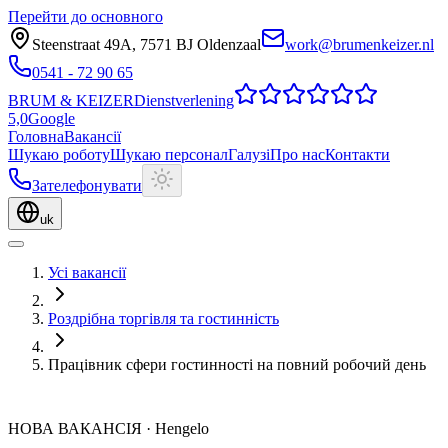
Перейти до основного
Steenstraat 49A
,
7571 BJ
Oldenzaal
work@brumenkeizer.nl
0541 - 72 90 65
BRUM
&
KEIZER
Dienstverlening
5,0
Google
Головна
Вакансії
Шукаю роботу
Шукаю персонал
Галузі
Про нас
Контакти
Зателефонувати
uk
Усі вакансії
Роздрібна торгівля та гостинність
Працівник сфери гостинності на повний робочий день
НОВА ВАКАНСІЯ
·
Hengelo