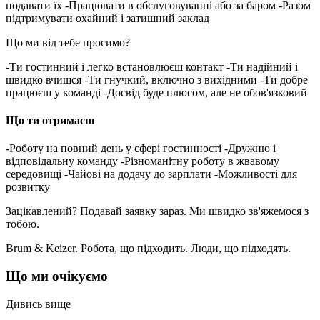
подавати їх -Працювати в обслуговуванні або за баром -Разом
підтримувати охайний і затишний заклад
Що ми від тебе просимо?
-Ти гостинний і легко встановлюєш контакт -Ти надійний і
швидко вчишся -Ти гнучкий, включно з вихідними -Ти добре
працюєш у команді -Досвід буде плюсом, але не обов'язковий
Що ти отримаєш
-Роботу на повний день у сфері гостинності -Дружню і
відповідальну команду -Різноманітну роботу в жвавому
середовищі -Чайові на додачу до зарплати -Можливості для
розвитку
Зацікавлений? Подавай заявку зараз. Ми швидко зв'яжемося з
тобою.
Brum & Keizer. Робота, що підходить. Люди, що підходять.
Що ми очікуємо
Дивись вище