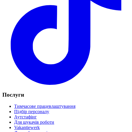
Послуги
Тимчасове працевлаштування
Підбір персоналу
Аутстафінг
Для шукачів роботи
Vakantiewerk