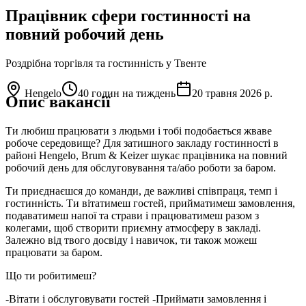
Працівник сфери гостинності на
повний робочий день
Роздрібна торгівля та гостинність
у Твенте
Hengelo
40 годин на тиждень
20 травня 2026 р.
Опис вакансії
Ти любиш працювати з людьми і тобі подобається жваве
робоче середовище? Для затишного закладу гостинності в
районі Hengelo, Brum & Keizer шукає працівника на повний
робочий день для обслуговування та/або роботи за баром.
Ти приєднаєшся до команди, де важливі співпраця, темп і
гостинність. Ти вітатимеш гостей, прийматимеш замовлення,
подаватимеш напої та страви і працюватимеш разом з
колегами, щоб створити приємну атмосферу в закладі.
Залежно від твого досвіду і навичок, ти також можеш
працювати за баром.
Що ти робитимеш?
-Вітати і обслуговувати гостей -Приймати замовлення і