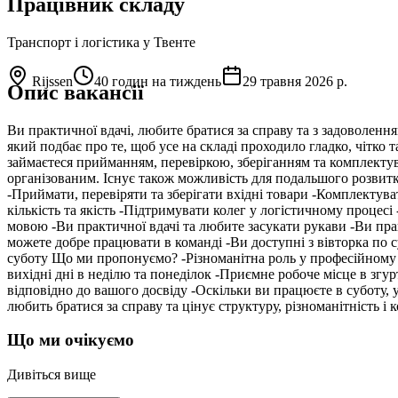
Працівник складу
Транспорт і логістика
у Твенте
Rijssen
40 годин на тиждень
29 травня 2026 р.
Опис вакансії
Ви практичної вдачі, любите братися за справу та з задоволен
який подбає про те, щоб усе на складі проходило гладко, чітко
займаєтеся прийманням, перевіркою, зберіганням та комплектува
організованим. Існує також можливість для подальшого розвитку
-Приймати, перевіряти та зберігати вхідні товари -Комплектув
кількість та якість -Підтримувати колег у логістичному процес
мовою -Ви практичної вдачі та любите засукати рукави -Ви прац
можете добре працювати в команді -Ви доступні з вівторка по с
суботу Що ми пропонуємо? -Різноманітна роль у професійному л
вихідні дні в неділю та понеділок -Приємне робоче місце в згу
відповідно до вашого досвіду -Оскільки ви працюєте в суботу, у
любить братися за справу та цінує структуру, різноманітність і
Що ми очікуємо
Дивіться вище