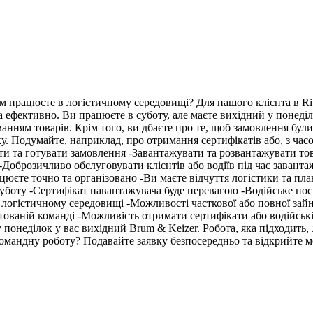
ням працюєте в логістичному середовищі? Для нашого клієнта в R
 та ефективно. Ви працюєте в суботу, але маєте вихідний у понед
нням товарів. Крім того, ви дбаєте про те, щоб замовлення були
. Подумайте, наприклад, про отримання сертифікатів або, з часо
ати та готувати замовлення -Завантажувати та розвантажувати то
і -Доброзичливо обслуговувати клієнтів або водіїв під час заван
юєте точно та організовано -Ви маєте відчуття логістики та пла
уботу -Сертифікат навантажувача буде перевагою -Водійське посв
огістичному середовищі -Можливості часткової або повної зайня
ртованій команді -Можливість отримати сертифікати або водійськ
 понеділок у вас вихідний Brum & Keizer. Робота, яка підходить, 
 командну роботу? Подавайте заявку безпосередньо та відкрийте м