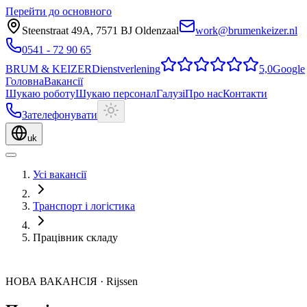
Перейти до основного
Steenstraat 49A
,
7571 BJ
Oldenzaal
work@brumenkeizer.nl
0541 - 72 90 65
BRUM
&
KEIZER
Dienstverlening
5,0
Google
Головна
Вакансії
Шукаю роботу
Шукаю персонал
Галузі
Про нас
Контакти
Зателефонувати
uk
Усі вакансії
Транспорт і логістика
Працівник складу
НОВА ВАКАНСІЯ
·
Rijssen