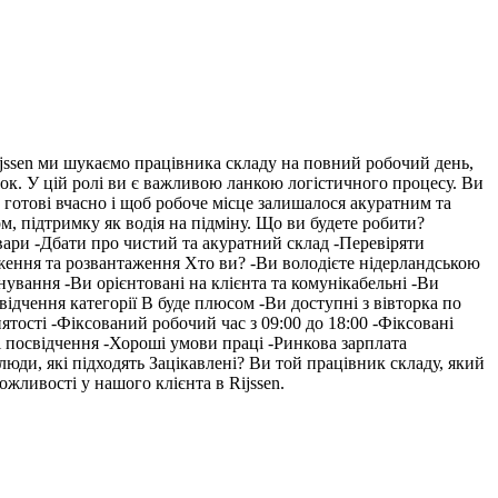
ijssen ми шукаємо працівника складу на повний робочий день,
ілок. У цій ролі ви є важливою ланкою логістичного процесу. Ви
 готові вчасно і щоб робоче місце залишалося акуратним та
м, підтримку як водія на підміну. Що ви будете робити?
вари -Дбати про чистий та акуратний склад -Перевіряти
таження та розвантаження Хто ви? -Ви володієте нідерландською
нування -Ви орієнтовані на клієнта та комунікабельні -Ви
ідчення категорії B буде плюсом -Ви доступні з вівторка по
тості -Фіксований робочий час з 09:00 до 18:00 -Фіксовані
і посвідчення -Хороші умови праці -Ринкова зарплата
люди, які підходять Зацікавлені? Ви той працівник складу, який
ожливості у нашого клієнта в Rijssen.