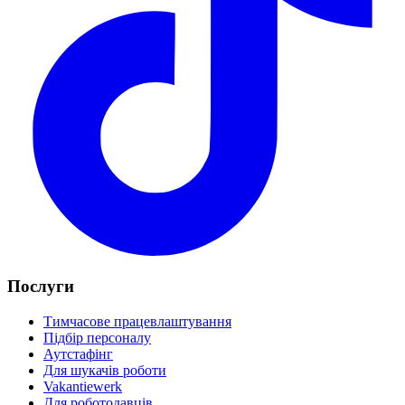
Послуги
Тимчасове працевлаштування
Підбір персоналу
Аутстафінг
Для шукачів роботи
Vakantiewerk
Для роботодавців