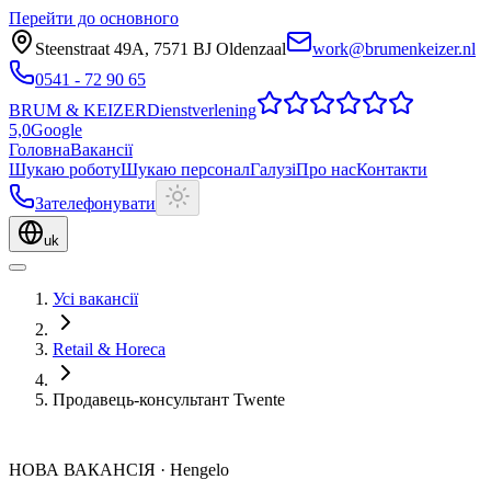
Перейти до основного
Steenstraat 49A
,
7571 BJ
Oldenzaal
work@brumenkeizer.nl
0541 - 72 90 65
BRUM
&
KEIZER
Dienstverlening
5,0
Google
Головна
Вакансії
Шукаю роботу
Шукаю персонал
Галузі
Про нас
Контакти
Зателефонувати
uk
Усі вакансії
Retail & Horeca
Продавець-консультант Twente
НОВА ВАКАНСІЯ
·
Hengelo