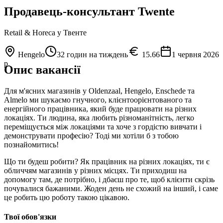
Продавець-консультант Twente
Retail & Horeca
у Твенте
Hengelo
32 годин на тиждень
15.66
1 червня 2026
р.
Опис вакансії
Для м'ясних магазинів у Oldenzaal, Hengelo, Enschede та
Almelo ми шукаємо гнучного, клієнтоорієнтованого та
енергійного працівника, який буде працювати на різних
локаціях. Ти людина, яка любить різноманітність, легко
переміщується між локаціями та хоче з гордістю вивчати і
демонструвати професію? Тоді ми хотіли б з тобою
познайомитись!
Що ти будеш робити? Як працівник на різних локаціях, ти є
обличчям магазинів у різних місцях. Ти приходиш на
допомогу там, де потрібно, і дбаєш про те, щоб клієнти скрізь
почувалися бажаними. Жоден день не схожий на інший, і саме
це робить цю роботу такою цікавою.
Твої обов'язки