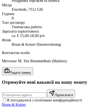
Роздрібна торгівля та Horeca
Місце
Enschede, 7512 GB
Години
8
Тип договору
Тимчасова робота
Зарплата (орієнтовно)
ca. € 15,00-18,00 p/u
Філія
Brum & Keizer Dienstverlening
Контактна особа
Mevrouw M. Ten Brummelhuis (Marloes)
Подати заявку
Отримуйте нові вакансії на вашу пошту
Підписатися
Я погоджуюся з політикою конфіденційності
Brum
&
Keizer