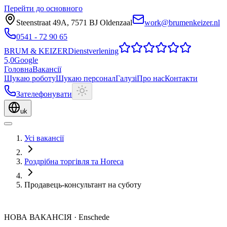
Перейти до основного
Steenstraat 49A
,
7571 BJ
Oldenzaal
work@brumenkeizer.nl
0541 - 72 90 65
BRUM
&
KEIZER
Dienstverlening
5,0
Google
Головна
Вакансії
Шукаю роботу
Шукаю персонал
Галузі
Про нас
Контакти
Зателефонувати
uk
Усі вакансії
Роздрібна торгівля та Horeca
Продавець-консультант на суботу
НОВА ВАКАНСІЯ
·
Enschede