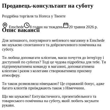
Продавець-консультант на суботу
Роздрібна торгівля та Horeca
у Твенте
Enschede
8 годин на тиждень
20 травня 2026 р.
Опис вакансії
Для затишного, популярного меблевого магазину в Enschede
ми шукаємо спонтанного та доброзичливого помічника на
суботу.
Ти любиш допомагати клієнтам, маєш почуття до інтер'єру і
доступний по суботах? Тоді це чудова підробітка для тебе. Ти
підтримуватимеш команду в магазині, допомагатимеш
клієнтам і разом з колегами створюватимеш приємну
атмосферу.
Ти також розмовляєш німецькою? Це справжній бонус, адже
багато клієнтів приїжджають також з Німеччини.
Що ми шукаємо? Ентузіастичного, презентабельного та
товариського помічника на суботу, який любить засукати
рукави.