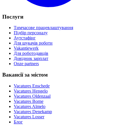
Послуги
Тимчасове працевлаштування
Підбір персоналу
Аутстафінг
Для шукачів роботи
Vakantiewerk
Для роботодавців
Довідник зарплат
Onze partners
Вакансії за містом
Vacatures
Enschede
Vacatures
Hengelo
Vacatures
Oldenzaal
Vacatures
Borne
Vacatures
Almelo
Vacatures
Denekamp
Vacatures
Losser
Блог