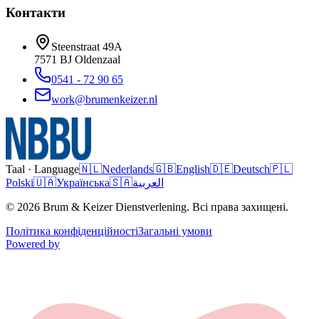
Контакти
Steenstraat 49A
7571 BJ
Oldenzaal
0541 - 72 90 65
work@brumenkeizer.nl
Taal · Language
🇳🇱
Nederlands
🇬🇧
English
🇩🇪
Deutsch
🇵🇱
Polski
🇺🇦
Українська
🇸🇦
العربية
© 2026 Brum & Keizer Dienstverlening. Всі права захищені.
Політика конфіденційності
Загальні умови
Powered by