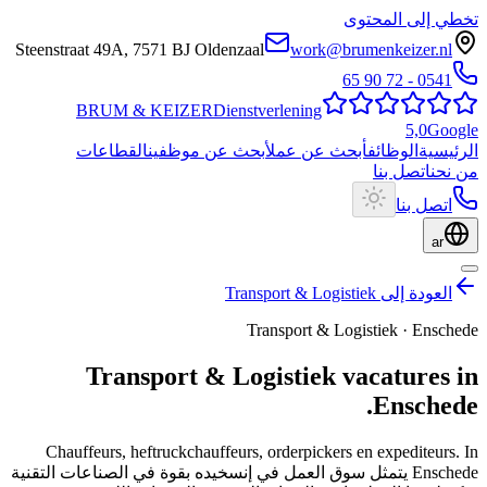
تخطي إلى المحتوى
Steenstraat 49A
,
7571 BJ
Oldenzaal
work@brumenkeizer.nl
0541 - 72 90 65
BRUM
&
KEIZER
Dienstverlening
5,0
Google
الرئيسية
الوظائف
أبحث عن عمل
أبحث عن موظفين
القطاعات
من نحن
اتصل بنا
اتصل بنا
ar
العودة إلى Transport & Logistiek
Transport & Logistiek
·
Enschede
Transport & Logistiek
vacatures
in
.
Enschede
Chauffeurs, heftruckchauffeurs, orderpickers en expediteurs.
In
Enschede يتمثل سوق العمل في إنسخيده بقوة في الصناعات التقنية