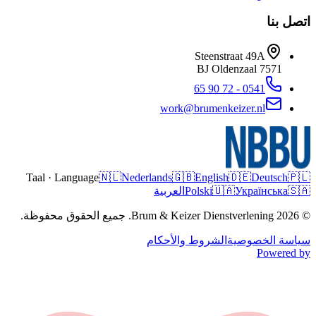
اتصل بنا
Steenstraat 49A
Oldenzaal
7571 BJ
0541 - 72 90 65
work@brumenkeizer.nl
Taal · Language
🇳🇱
Nederlands
🇬🇧
English
🇩🇪
Deutsch
🇵🇱
🇸🇦
Українська
🇺🇦
Polski
العربية
© 2026 Brum & Keizer Dienstverlening. جميع الحقوق محفوظة.
سياسة الخصوصية
الشروط والأحكام
Powered by