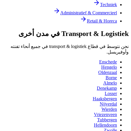
Techniek
Administratief & Commercieel
Retail & Horeca
Transport & Logistiek في مدن أخرى
نحن نتوسط في قطاع transport & logistiek في جميع أنحاء تفنته
وأوفيريسل.
Enschede
Hengelo
Oldenzaal
Borne
Almelo
Denekamp
Losser
Haaksbergen
Nijverdal
Wierden
Vriezenveen
Tubbergen
Hellendoorn
Zwolle