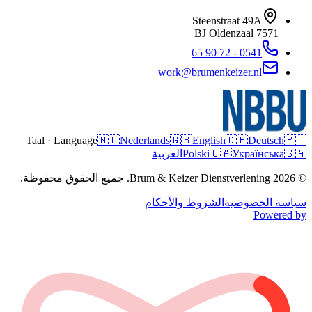
Steenstraat 49A
Oldenzaal
7571 BJ
0541 - 72 90 65
work@brumenkeizer.nl
Taal · Language
🇳🇱
Nederlands
🇬🇧
English
🇩🇪
Deutsch
🇵🇱
🇸🇦
Українська
🇺🇦
Polski
العربية
© 2026 Brum & Keizer Dienstverlening. جميع الحقوق محفوظة.
سياسة الخصوصية
الشروط والأحكام
Powered by