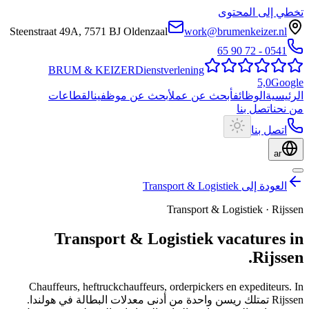
تخطي إلى المحتوى
Steenstraat 49A
,
7571 BJ
Oldenzaal
work@brumenkeizer.nl
0541 - 72 90 65
BRUM
&
KEIZER
Dienstverlening
5,0
Google
الرئيسية
الوظائف
أبحث عن عمل
أبحث عن موظفين
القطاعات
من نحن
اتصل بنا
اتصل بنا
ar
العودة إلى Transport & Logistiek
Transport & Logistiek
·
Rijssen
Transport & Logistiek
vacatures
in
.
Rijssen
Chauffeurs, heftruckchauffeurs, orderpickers en expediteurs.
In
Rijssen تمتلك ريسن واحدة من أدنى معدلات البطالة في هولندا.