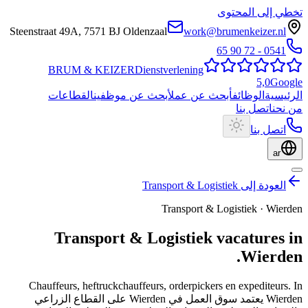
تخطي إلى المحتوى
Steenstraat 49A
,
7571 BJ
Oldenzaal
work@brumenkeizer.nl
0541 - 72 90 65
BRUM
&
KEIZER
Dienstverlening
5,0
Google
الرئيسية
الوظائف
أبحث عن عمل
أبحث عن موظفين
القطاعات
من نحن
اتصل بنا
اتصل بنا
ar
العودة إلى Transport & Logistiek
Transport & Logistiek
·
Wierden
Transport & Logistiek
vacatures
in
.
Wierden
Chauffeurs, heftruckchauffeurs, orderpickers en expediteurs.
In
Wierden يعتمد سوق العمل في Wierden على القطاع الزراعي