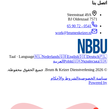
اتصل بنا
Steenstraat 49A
Oldenzaal
7571 BJ
0541 - 72 90 65
work@brumenkeizer.nl
Taal · Language
🇳🇱
Nederlands
🇬🇧
English
🇩🇪
Deutsch
🇵🇱
🇸🇦
Українська
🇺🇦
Polski
العربية
© 2026 Brum & Keizer Dienstverlening. جميع الحقوق محفوظة.
سياسة الخصوصية
الشروط والأحكام
Powered by