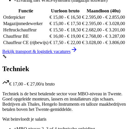
+
Ervaring met WMS-systemen (magazijn software)
Functie
Uurloon bruto
Maandloon (40u)
Orderpicker
€ 15,00
-
€ 16,50
€ 2.595,00
-
€ 2.855,00
Magazijnmedewerker
€ 15,00
-
€ 17,50
€ 2.595,00
-
€ 3.028,00
Heftruckchauffeur
€ 15,50
-
€ 18,50
€ 2.682,00
-
€ 3.201,00
Chauffeur BE
€ 16,00
-
€ 19,00
€ 2.768,00
-
€ 3.287,00
Chauffeur CE (rijbewijs)
€ 17,50
-
€ 22,00
€ 3.028,00
-
€ 3.806,00
Bekijk
transport & logistiek
vacatures
🔧
Techniek
€ 17,00
-
€ 27,00
/u bruto
Techniek is de best betalende sector voor MBO-niveau in Twente.
Goed opgeleide monteurs, lassers en installateurs zijn schaars.
Bedrijven als Thales, Hengelo Instruments en talloze maakbedrijven
betalen boven het Twente-gemiddelde.
Wat beinvloedt je salaris
+
MBO niveau 2, 3 of 4 technische opleiding