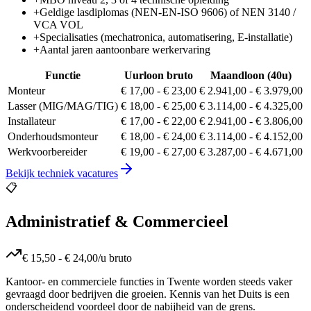
+
Geldige lasdiplomas (NEN-EN-ISO 9606) of NEN 3140 /
VCA VOL
+
Specialisaties (mechatronica, automatisering, E-installatie)
+
Aantal jaren aantoonbare werkervaring
Functie
Uurloon bruto
Maandloon (40u)
Monteur
€ 17,00
-
€ 23,00
€ 2.941,00
-
€ 3.979,00
Lasser (MIG/MAG/TIG)
€ 18,00
-
€ 25,00
€ 3.114,00
-
€ 4.325,00
Installateur
€ 17,00
-
€ 22,00
€ 2.941,00
-
€ 3.806,00
Onderhoudsmonteur
€ 18,00
-
€ 24,00
€ 3.114,00
-
€ 4.152,00
Werkvoorbereider
€ 19,00
-
€ 27,00
€ 3.287,00
-
€ 4.671,00
Bekijk
techniek
vacatures
📋
Administratief & Commercieel
€ 15,50
-
€ 24,00
/u bruto
Kantoor- en commerciele functies in Twente worden steeds vaker
gevraagd door bedrijven die groeien. Kennis van het Duits is een
onderscheidend voordeel door de nabijheid van de grens.