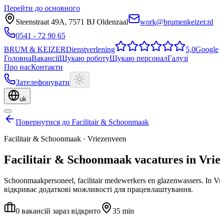
Перейти до основного
Steenstraat 49A
,
7571 BJ
Oldenzaal
work@brumenkeizer.nl
0541 - 72 90 65
BRUM
&
KEIZER
Dienstverlening
5,0
Google
Головна
Вакансії
Шукаю роботу
Шукаю персонал
Галузі
Про нас
Контакти
Зателефонувати
uk
Повернутися до Facilitair & Schoonmaak
Facilitair & Schoonmaak
·
Vriezenveen
Facilitair & Schoonmaak
vacatures
in
Vri
Schoonmaakpersoneel, facilitair medewerkers en glazenwassers.
In V
відкриває додаткові можливості для працевлаштування.
0 вакансій зараз відкрито
35 min