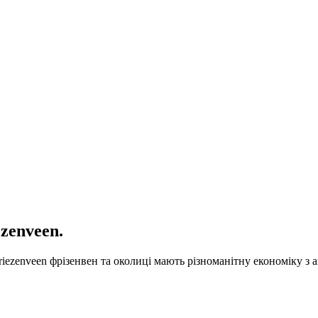
ezenveen
.
riezenveen фрізенвен та околиці мають різноманітну економіку з