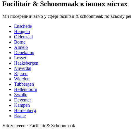
Facilitair & Schoonmaak в інших містах
Ми посередничаємо у сфері facilitair & schoonmaak по всьому ре
Enschede
Hengelo
Oldenzaal
Borne
Almelo
Denekamp
Losser
Haaksbergen
Nijverdal
Rijssen
Wierden
Tubbergen
Hellendoorn
Zwolle
Deventer
Kampen
Hardenberg
Raalte
Vriezenveen
·
Facilitair & Schoonmaak