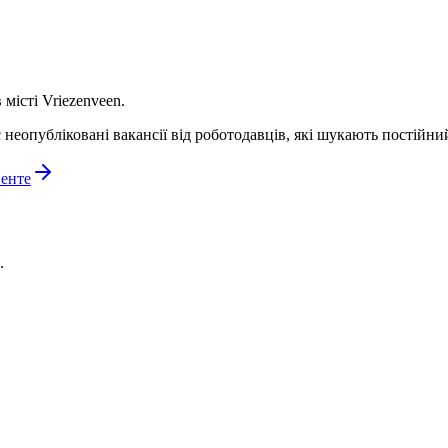
 місті Vriezenveen.
є неопубліковані вакансії від роботодавців, які шукають постійни
венте
.