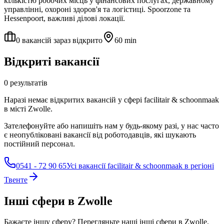
кількістю робочих місць у фінансових послугах, державному
управлінні, охороні здоров'я та логістиці. Spoorzone та
Hessenpoort, важливі ділові локації.
0 вакансій зараз відкрито
60 min
Відкриті вакансії
0 результатів
Наразі немає відкритих вакансій у сфері facilitair & schoonmaak
в місті Zwolle.
Зателефонуйте або напишіть нам у будь-якому разі, у нас часто
є неопубліковані вакансії від роботодавців, які шукають
постійний персонал.
0541 - 72 90 65
Усі вакансії facilitair & schoonmaak в регіоні
Твенте
Інші сфери в Zwolle
Бажаєте іншу сферу? Перегляньте наші інші сфери в Zwolle.