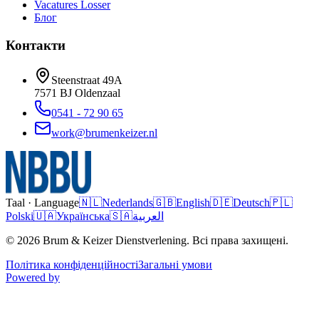
Vacatures
Losser
Блог
Контакти
Steenstraat 49A
7571 BJ
Oldenzaal
0541 - 72 90 65
work@brumenkeizer.nl
Taal · Language
🇳🇱
Nederlands
🇬🇧
English
🇩🇪
Deutsch
🇵🇱
Polski
🇺🇦
Українська
🇸🇦
العربية
© 2026 Brum & Keizer Dienstverlening. Всі права захищені.
Політика конфіденційності
Загальні умови
Powered by