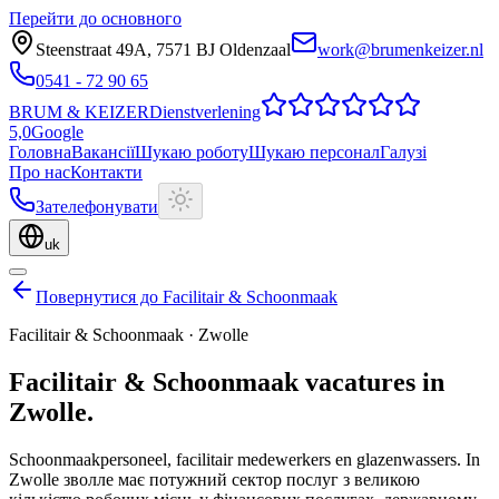
Перейти до основного
Steenstraat 49A
,
7571 BJ
Oldenzaal
work@brumenkeizer.nl
0541 - 72 90 65
BRUM
&
KEIZER
Dienstverlening
5,0
Google
Головна
Вакансії
Шукаю роботу
Шукаю персонал
Галузі
Про нас
Контакти
Зателефонувати
uk
Повернутися до Facilitair & Schoonmaak
Facilitair & Schoonmaak
·
Zwolle
Facilitair & Schoonmaak
vacatures
in
Zwolle
.
Schoonmaakpersoneel, facilitair medewerkers en glazenwassers.
In
Zwolle зволле має потужний сектор послуг з великою