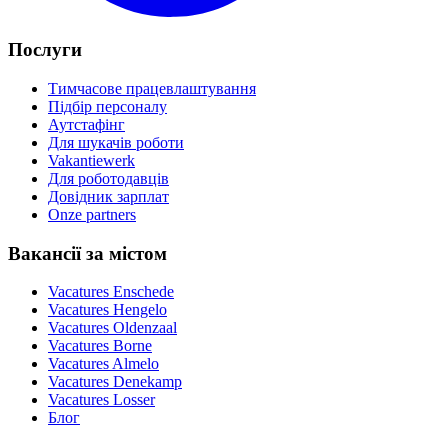
Послуги
Тимчасове працевлаштування
Підбір персоналу
Аутстафінг
Для шукачів роботи
Vakantiewerk
Для роботодавців
Довідник зарплат
Onze partners
Вакансії за містом
Vacatures
Enschede
Vacatures
Hengelo
Vacatures
Oldenzaal
Vacatures
Borne
Vacatures
Almelo
Vacatures
Denekamp
Vacatures
Losser
Блог