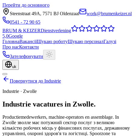
Перейти до основного
Steenstraat 49A
,
7571 BJ
Oldenzaal
work@brumenkeizer.nl
0541 - 72 90 65
BRUM
&
KEIZER
Dienstverlening
5,0
Google
Головна
Вакансії
Шукаю роботу
Шукаю персонал
Галузі
Про нас
Контакти
Зателефонувати
uk
Повернутися до Industrie
Industrie
·
Zwolle
Industrie
vacatures
in
Zwolle
.
Productiemedewerkers, machine-operators en assemblage.
In
Zwolle зволле має потужний сектор послуг з великою
кількістю робочих місць у фінансових послугах, державному
управлінні, охороні здоров'я та логістиці. Spoorzone та