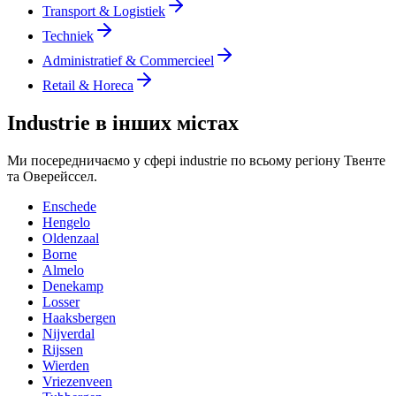
Transport & Logistiek
Techniek
Administratief & Commercieel
Retail & Horeca
Industrie в інших містах
Ми посередничаємо у сфері industrie по всьому регіону Твенте
та Оверейссел.
Enschede
Hengelo
Oldenzaal
Borne
Almelo
Denekamp
Losser
Haaksbergen
Nijverdal
Rijssen
Wierden
Vriezenveen