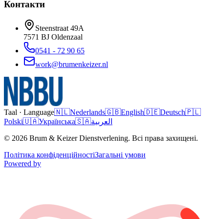
Контакти
Steenstraat 49A
7571 BJ
Oldenzaal
0541 - 72 90 65
work@brumenkeizer.nl
Taal · Language
🇳🇱
Nederlands
🇬🇧
English
🇩🇪
Deutsch
🇵🇱
Polski
🇺🇦
Українська
🇸🇦
العربية
© 2026 Brum & Keizer Dienstverlening. Всі права захищені.
Політика конфіденційності
Загальні умови
Powered by