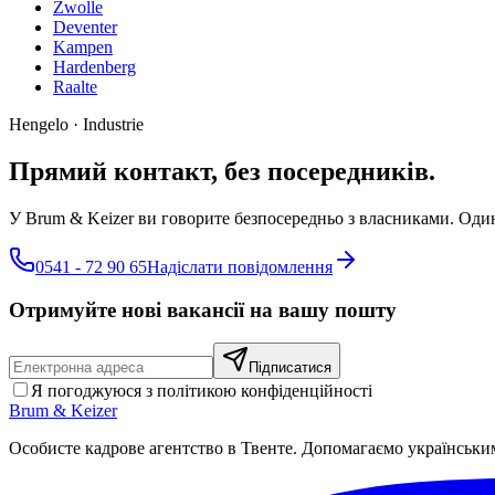
Zwolle
Deventer
Kampen
Hardenberg
Raalte
Hengelo
·
Industrie
Прямий контакт, без посередників.
У Brum & Keizer ви говорите безпосередньо з власниками. Один 
0541 - 72 90 65
Надіслати повідомлення
Отримуйте нові вакансії на вашу пошту
Підписатися
Я погоджуюся з політикою конфіденційності
Brum
&
Keizer
Особисте кадрове агентство в Твенте. Допомагаємо українськи