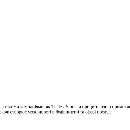
o з такими компаніями, як Thales, Stork та процвітаючою проми
 також створює можливості в будівництві та сфері послуг.