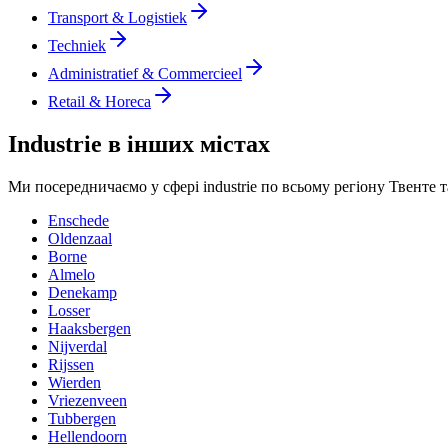
Transport & Logistiek
Techniek
Administratief & Commercieel
Retail & Horeca
Industrie в інших містах
Ми посередничаємо у сфері industrie по всьому регіону Твенте 
Enschede
Oldenzaal
Borne
Almelo
Denekamp
Losser
Haaksbergen
Nijverdal
Rijssen
Wierden
Vriezenveen
Tubbergen
Hellendoorn