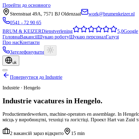
Перейти до основного
Steenstraat 49A
,
7571 BJ
Oldenzaal
work@brumenkeizer.nl
0541 - 72 90 65
BRUM
&
KEIZER
Dienstverlening
5,0
Google
Головна
Вакансії
Шукаю роботу
Шукаю персонал
Галузі
Про нас
Контакти
Зателефонувати
uk
Повернутися до Industrie
Industrie
·
Hengelo
Industrie
vacatures
in
Hengelo
.
Productiemedewerkers, machine-operators en assemblage.
In Hengel
місць у виробництві, техніці та логістіці. Проект Hart van Zuid
2 вакансій зараз відкрито
15 min